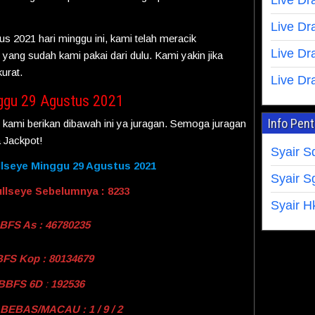
Live Dr
Live Dr
s 2021 hari minggu ini, kami telah meracik
Live Dr
ang sudah kami pakai dari dulu. Kami yakin jika
kurat.
Live D
nggu 29 Agustus 2021
Info Pent
kami berikan dibawah ini ya juragan. Semoga juragan
 Jackpot!
Syair S
llseye Minggu 29 Agustus 2021
Syair S
llseye Sebelumnya : 8233
Syair H
BFS As : 46780235
FS Kop : 80134679
BBFS 6D
:
192536
EBAS/MACAU : 1 / 9 / 2