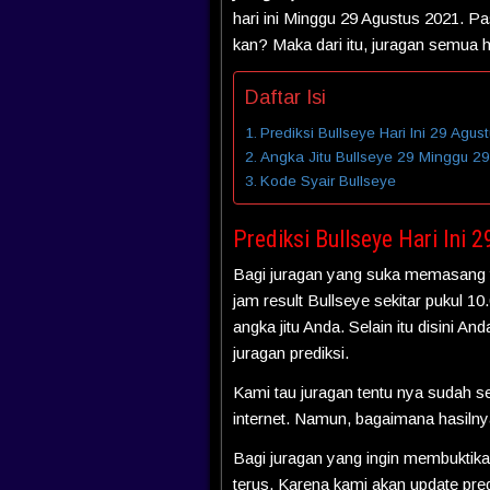
hari ini Minggu 29 Agustus 2021. Pa
kan? Maka dari itu, juragan semua h
Daftar Isi
Prediksi Bullseye Hari Ini 29 Agus
Angka Jitu Bullseye 29 Minggu 2
Kode Syair Bullseye
Prediksi Bullseye Hari Ini 
Bagi juragan yang suka memasang to
jam result Bullseye sekitar pukul 
angka jitu Anda. Selain itu disini A
juragan prediksi.
Kami tau juragan tentu nya sudah 
internet. Namun, bagaimana hasilny
Bagi juragan yang ingin membuktikan 
terus. Karena kami akan update pred