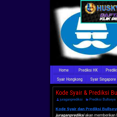
Home
Prediksi HK
Predik
Syair Hongkong
Syair Singapore
Kode Syair & Prediksi B
juraganprediksi
Prediksi Bullseye
Kode Syair dan Prediksi Bullse
juraganprediksi
akan memberikan ko