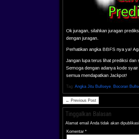
Ok juragan, silahkan juragan prediksi
dengan juragan.
Perhatikan angka BBFS nya ya! Aga
Jangan lupa terus lihat prediksi dan
Semoga dengan adanya kode syair d
semua mendapatkan Jackpot!
Tag:
Angka Jitu Bullseye
,
Bocoran Bulls
← Previous Post
Tinggalkan Balasan
Alamat email Anda tidak akan dipublikas
Komentar
*