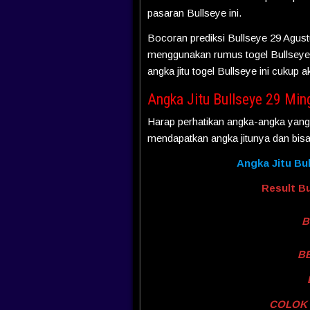
pasaran Bullseye ini.
Bocoran prediksi Bullseye 29 Agustu
menggunakan rumus togel Bullseye y
angka jitu togel Bullseye ini cukup a
Angka Jitu Bullseye 29 Mi
Harap perhatikan angka-angka yang 
mendapatkan angka jitunya dan bisa
Angka Jitu Bu
Result Bu
B
BB
COLOK B