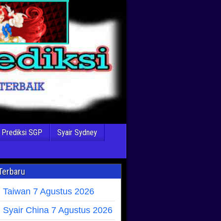
Prediksi SGP
Syair Sydney
Terbaru
i Taiwan 7 Agustus 2026
i Syair China 7 Agustus 2026