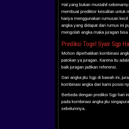
Hal yang bukan mustahil sebenarnya 
membuat prediktor kesulitan untuk 
hanya menggunakan rumusan kecil 
angka yang didapat dari rumus ini pun
mengolah angka maka juragan bisa 
Prediksi Togel Syair Sgp Har
Mohon diperhatikan kombinasi angka 
patokan ya juragan. Karena itu adal
baik juragan jadikan referensi.
Dari angka jitu Sgp di bawah ini, ju
kombinasi angka dari kami posisi ny
Berbeda dengan prediksi Sgp hari in
pada kombinasi angka jitu singapur
sebelumnya.