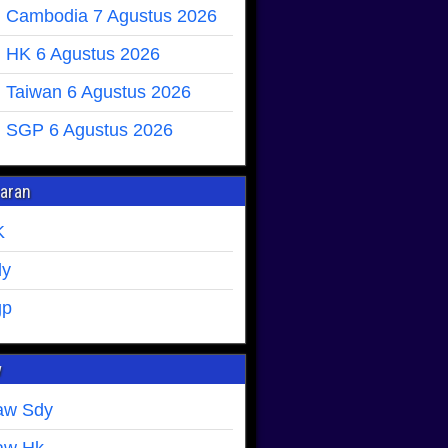
i Cambodia 7 Agustus 2026
i HK 6 Agustus 2026
i Taiwan 6 Agustus 2026
i SGP 6 Agustus 2026
uaran
K
dy
gp
w
aw Sdy