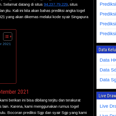
Prediks
n. Selamat datang di situs
94.237.79.229
, situs
an jitu. Kali ini kita akan bahas prediksi angka togel
Prediks
021 yang akan dikemas melalui kode syair Singapura
Prediks
Prediks
er 2021
Data Kel
Data H
Data S
Data S
eptember 2021
Live Dra
mi berikan ini bisa dibilang terjitu dan terakurat
Live Dr
tus lain. Karena, kami menggunakan rumus togel
dulu. Bocoran prediksi Sgp dan syair Sgp yang kami