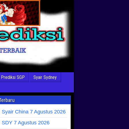
Prediksi SGP
Syair Sydney
Terbaru
i Syair China 7 Agustus 2026
i SDY 7 Agustus 2026