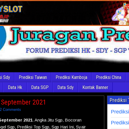
si Sdy
Prediksi Taiwan
Prediksi Kamboja
Prediksi China
Data Hk
Data SGP
Data Sdy
Kontak Banner
Prediksi 
9 September 2021
2 Comments
Prediks
 September 2021
. Angka Jitu Sgp, Bocoran
Prediks
gel Sgp, Prediksi Top Sgp, Sgp Hari Ini, Syair