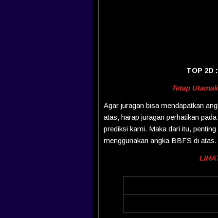
TOP 2D : 
Tetap Utamaka
Agar juragan bisa mendapatkan angka
atas, harap juragan perhatikan pad
prediksi kami. Maka dari itu, penting
menggunakan angka BBFS di atas.
LIHA