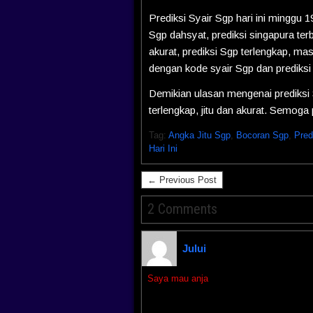
Prediksi Syair Sgp hari ini minggu 
Sgp dahsyat, prediksi singapura terba
akurat, prediksi Sgp terlengkap, ma
dengan kode syair Sgp dan prediksi
Demikian ulasan mengenai prediksi 
terlengkap, jitu dan akurat. Semo
Tag:
Angka Jitu Sgp
,
Bocoran Sgp
,
Pred
Hari Ini
← Previous Post
2 Comments
Jului
Saya mau anja