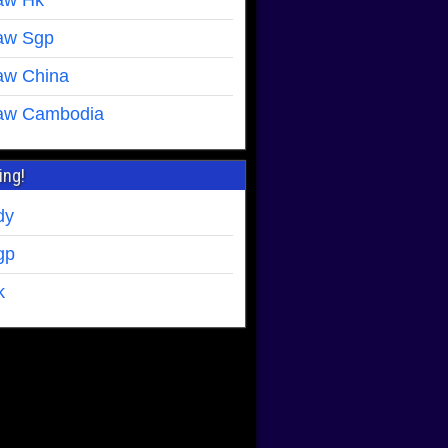
aw Hk
aw Sgp
aw China
raw Cambodia
ing!
dy
gp
k