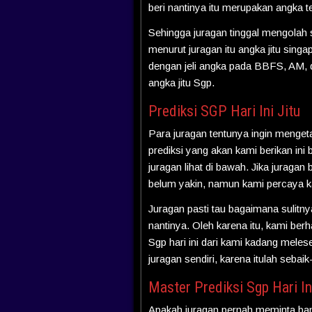
beri nantinya itu merupakan angka t
Sehingga juragan tinggal mengolah
menurut juragan itu angka jitu singap
dengan jeli angka pada BBFS, AM, d
angka jitu Sgp.
Prediksi SGP Hari Ini Jitu
Para juragan tentunya ingin menget
prediksi yang akan kami berikan in
juragan lihat di bawah. Jika juragan
belum yakin, namun kami percaya kala
Juragan pasti tau bagaimana sulitn
nantinya. Oleh karena itu, kami berh
Sgp hari ini dari kami kadang melese
juragan sendiri, karena itulah sebaik
Master Prediksi Sgp Hari In
Apakah juragan pernah meminta bant