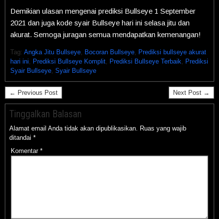
Demikian ulasan mengenai prediksi Bullseye 1 September
2021 dan juga kode syair Bullseye hari ini selasa jitu dan
akurat. Semoga juragan semua mendapatkan kemenangan!
Tag:
Angka Jitu Bullseye
,
Bocoran Bullseye
,
Prediksi bullseye akurat
hari ini
,
Prediksi Bullseye Komplit
,
Prediksi Bullseye Terbaik
,
Prediksi
Syair Bullseye
,
Syair Bullseye
← Previous Post
Next Post →
Tinggalkan Balasan
Alamat email Anda tidak akan dipublikasikan.
Ruas yang wajib
ditandai
*
Komentar
*