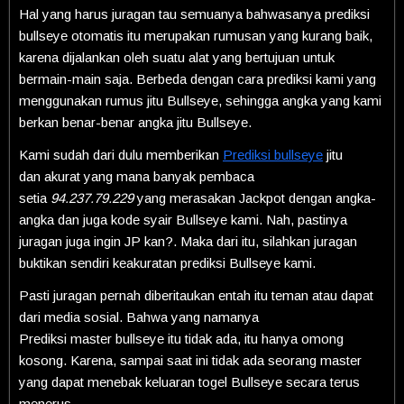
Hal yang harus juragan tau semuanya bahwasanya prediksi
bullseye otomatis itu merupakan rumusan yang kurang baik,
karena dijalankan oleh suatu alat yang bertujuan untuk
bermain-main saja. Berbeda dengan cara prediksi kami yang
menggunakan rumus jitu Bullseye, sehingga angka yang kami
berkan benar-benar angka jitu Bullseye.
Kami sudah dari dulu memberikan
Prediksi bullseye
jitu
dan akurat yang mana banyak pembaca
setia
94.237.79.229
yang merasakan Jackpot dengan angka-
angka dan juga kode syair Bullseye kami. Nah, pastinya
juragan juga ingin JP kan?. Maka dari itu, silahkan juragan
buktikan sendiri keakuratan prediksi Bullseye kami.
Pasti juragan pernah diberitaukan entah itu teman atau dapat
dari media sosial. Bahwa yang namanya
Prediksi master bullseye itu tidak ada, itu hanya omong
kosong. Karena, sampai saat ini tidak ada seorang master
yang dapat menebak keluaran togel Bullseye secara terus
menerus.