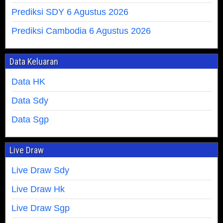
Prediksi SDY 6 Agustus 2026
Prediksi Cambodia 6 Agustus 2026
Data Keluaran
Data HK
Data Sdy
Data Sgp
Live Draw
Live Draw Sdy
Live Draw Hk
Live Draw Sgp