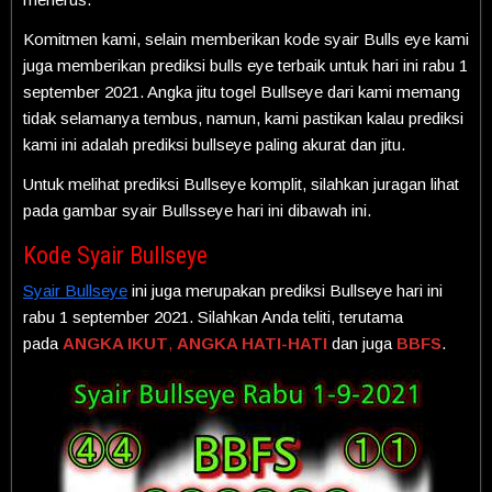
Komitmen kami, selain memberikan kode syair Bulls eye kami
juga memberikan prediksi bulls eye terbaik untuk hari ini rabu 1
september 2021. Angka jitu togel Bullseye dari kami memang
tidak selamanya tembus, namun, kami pastikan kalau prediksi
kami ini adalah prediksi bullseye paling akurat dan jitu.
Untuk melihat prediksi Bullseye komplit, silahkan juragan lihat
pada gambar syair Bullsseye hari ini dibawah ini.
Kode Syair Bullseye
Syair Bullseye
ini juga merupakan prediksi Bullseye hari ini
rabu 1 september 2021. Silahkan Anda teliti, terutama
pada
ANGKA IKUT
,
ANGKA HATI-HATI
dan juga
BBFS
.