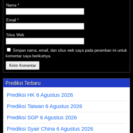
Nama
*
Email
*
Situs Web
Simpan nama, email, dan situs web saya pada peramban ini untuk
komentar saya berikutnya.
Prediksi Terbaru
Prediksi HK 6 Agustus 2026
Prediksi Taiwan 6 Agustus 2026
Prediksi SGP 6 Agustus 2026
Prediksi Syair China 6 Agustus 2026