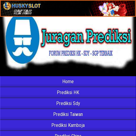
Home
Prediksi HK
Prediksi Sdy
Prediksi Taiwan
Prediksi Kamboja