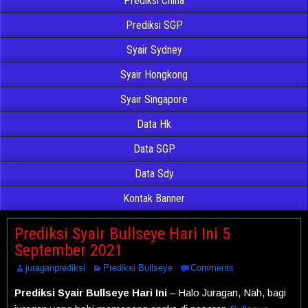
Prediksi China
Prediksi SGP
Syair Sydney
Syair Hongkong
Syair Singapore
Data Hk
Data SGP
Data Sdy
Kontak Banner
Prediksi Syair Bullseye Hari Ini 5
September 2021
juraganprediksi
Prediksi Bullseye
Comments
Prediksi Syair Bullseye Hari Ini
– Halo Juragan, Nah, bagi