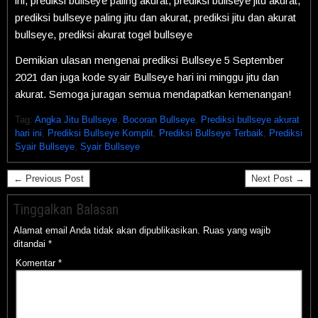
ini, prediksi bullseye paling akurat, prediksi bullseye jitu akurat,
prediksi bullseye paling jitu dan akurat, prediksi jitu dan akurat
bullseye, prediksi akurat togel bullseye
Demikian ulasan mengenai prediksi Bullseye 5 September
2021 dan juga kode syair Bullseye hari ini minggu jitu dan
akurat. Semoga juragan semua mendapatkan kemenangan!
Tag:
Angka Jitu Bullseye
,
Bocoran Bullseye
,
Prediksi bullseye akurat
hari ini
,
Prediksi Bullseye Komplit
,
Prediksi Bullseye Terbaik
,
Prediksi
Syair Bullseye
,
Syair Bullseye
← Previous Post
Next Post →
Tinggalkan Balasan
Alamat email Anda tidak akan dipublikasikan.
Ruas yang wajib
ditandai
*
Komentar
*