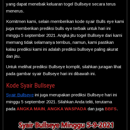
yang dapat menebak keluaran togel Bullseye secara terus
menerus.
Komitmen kami, selain memberikan kode syair Bulls eye kami
juga memberikan prediksi bulls eye terbaik untuk hari ini
minggu 5 september 2021. Angka jitu togel Bullseye dari kami
memang tidak selamanya tembus, namun, kami pastikan
kalau prediksi kami ini adalah prediksi bullseye paling akurat
dan jitu.
Untuk melihat prediksi Bullseye komplit, silahkan juragan lihat
pada gambar syair Bullseye hari ini dibawah ini.
Kode Syair Bullseye
Syair Bullseye
ini juga merupakan prediksi Bullseye hari ini
minggu 5 september 2021. Silahkan Anda teliti, terutama
pada
ANGKA MAIN
,
ANGKA WASPADA
dan juga
BBFS
.