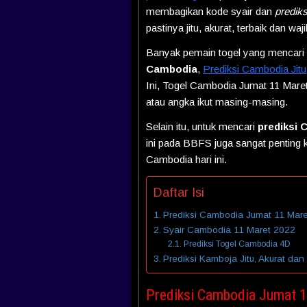
membagikan kode syair dan
prediks
pastinya jitu, akurat, terbaik dan wa
Banyak pemain togel yang mencari
Cambodia
,
Prediksi Cambodia Jitu
Ini, Togel Cambodia Jumat 11 Maret
atau angka ikut masing-masing.
Selain itu, untuk mencari
prediksi 
ini pada BBFS juga sangat penting 
Cambodia hari ini.
Daftar Isi
Prediksi Cambodia Jumat 11 Mar
Syair Cambodia 11 Maret 2022
Prediksi Togel Cambodia 4D
Prediksi Kamboja Jitu, Akurat dan
Prediksi Cambodia Jumat 