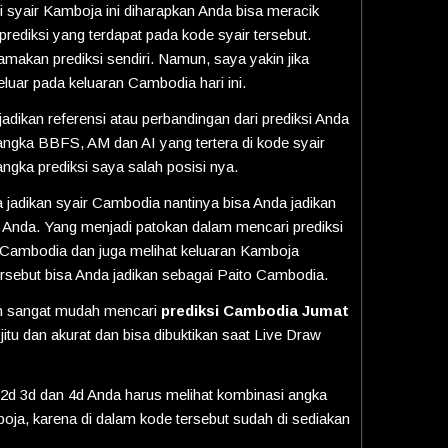
i syair Kamboja ini diharapkan Anda bisa meracik
prediksi yang terdapat pada kode syair tersebut.
makan prediksi sendiri. Namun, saya yakin jika
eluar pada keluaran Cambodia hari ini.
jadikan referensi atau perbandingan dari prediksi Anda
angka BBFS, AM dan AI yang tertera di kode syair
angka prediksi saya salah posisi nya.
adikan syair Cambodia nantinya bisa Anda jadikan
an Anda. Yang menjadi patokan dalam mencari prediksi
 Cambodia dan juga melihat keluaran Kamboja
rsebut bisa Anda jadikan sebagai Paito Cambodia.
n sangat mudah mencari
prediksi Cambodia Jumat
, jitu dan akurat dan bisa dibuktikan saat Live Draw
 2d 3d dan 4d Anda harus melihat kombinasi angka
oja, karena di dalam kode tersebut sudah di sediakan