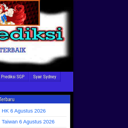
Prediksi SGP
Syair Sydney
Terbaru
i HK 6 Agustus 2026
i Taiwan 6 Agustus 2026