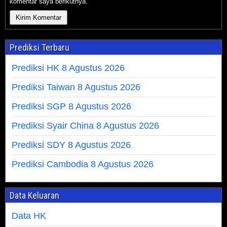
komentar saya berikutnya.
Prediksi Terbaru
Prediksi HK 8 Agustus 2026
Prediksi Taiwan 8 Agustus 2026
Prediksi SGP 8 Agustus 2026
Prediksi Syair China 8 Agustus 2026
Prediksi SDY 8 Agustus 2026
Prediksi Cambodia 8 Agustus 2026
Data Keluaran
Data HK