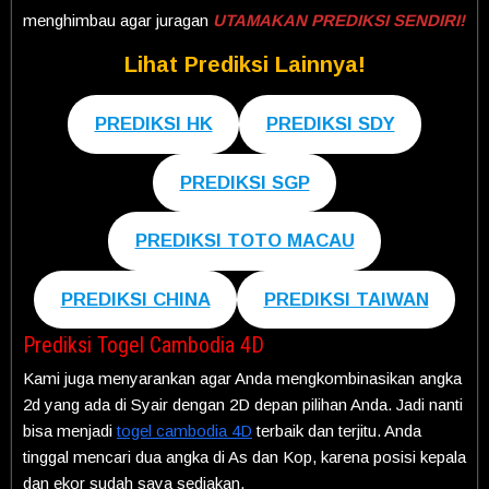
menghimbau agar juragan
UTAMAKAN PREDIKSI SENDIRI!
Lihat Prediksi Lainnya!
PREDIKSI HK
PREDIKSI SDY
PREDIKSI SGP
PREDIKSI TOTO MACAU
PREDIKSI CHINA
PREDIKSI TAIWAN
Prediksi Togel Cambodia 4D
Kami juga menyarankan agar Anda mengkombinasikan angka
2d yang ada di Syair dengan 2D depan pilihan Anda. Jadi nanti
bisa menjadi
togel cambodia 4D
terbaik dan terjitu. Anda
tinggal mencari dua angka di As dan Kop, karena posisi kepala
dan ekor sudah saya sediakan.