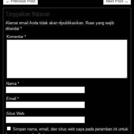
← Previous Post
Next Post →
Tinggalkan Balasan
Alamat email Anda tidak akan dipublikasikan.
Ruas yang wajib
ditandai
*
Komentar
*
Nama
*
Email
*
Situs Web
Simpan nama, email, dan situs web saya pada peramban ini untuk