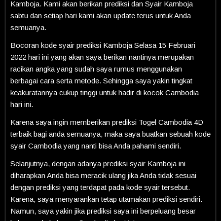
Kamboja. Kami akan berikan prediksi dan Syair Kamboja
sabtu dan setiap hari kami akan update terus untuk Anda
semuanya.
Bocoran kode syair prediksi Kamboja Selasa 15 Februari
2022 hari ini yang akan saya berikan nantinya merupakan
racikan angka yang sudah saya rumus menggunakan
berbagai cara serta metode. Sehingga saya yakin tingkat
keakuratannya cukup tinggi untuk hadir di kocok Cambodia
hari ini.
Karena saya ingin memberikan prediksi Togel Cambodia 4D
terbaik bagi anda semuanya, maka saya buatkan sebuah kode
syair Cambodia yang nanti bisa Anda pahami sendiri.
Selanjutnya, dengan adanya prediksi syair Kamboja ini
diharapkan Anda bisa meracik ulang jika Anda tidak sesuai
dengan prediksi yang terdapat pada kode syair tersebut.
Karena, saya menyarankan tetap utamakan prediksi sendiri.
Namun, saya yakin jika prediksi saya ini berpeluang besar