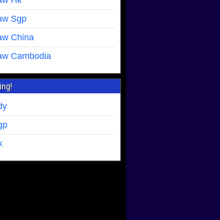
aw Hk
aw Sgp
aw China
raw Cambodia
ing!
dy
gp
k