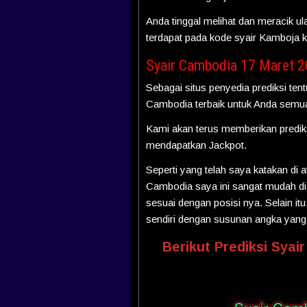
Anda tinggal melihat dan meracik ul
terdapat pada kode syair Kamboja 
Syair Cambodia 17 Maret 
Sebagai situs penyedia prediksi ten
Cambodia terbaik untuk Anda semu
Kami akan terus memberikan prediksi
mendapatkan Jackpot.
Seperti yang telah saya katakan di
Cambodia saya ini sangat mudah d
sesuai dengan posisi nya. Selain it
sendiri dengan susunan angka yang 
Berikut Prediksi Syai