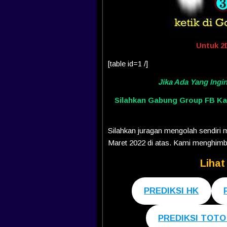
Untuk 2
[table id=1 /]
Jika Ada Yang Ingi
Silahkan Gabung Group FB Kam
Silahkan juragan mengolah sendiri
Maret 2022 di atas. Kami menghimb
Lihat
PREDIKSI HK
PREDIKSI TOT