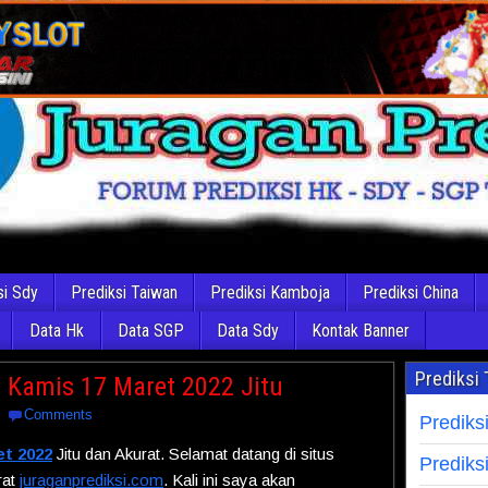
si Sdy
Prediksi Taiwan
Prediksi Kamboja
Prediksi China
Data Hk
Data SGP
Data Sdy
Kontak Banner
Prediksi 
a Kamis 17 Maret 2022 Jitu
Comments
Prediks
et 2022
Jitu dan Akurat. Selamat datang di situs
Prediks
rat
juraganprediksi.com
. Kali ini saya akan