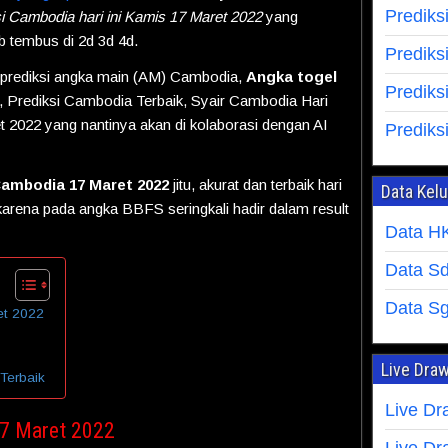
Prediks
si Cambodia hari ini Kamis 17 Maret 2022
yang
jib tembus di 2d 3d 4d.
Prediks
 prediksi angka main (AM) Cambodia,
Angka togel
Prediks
, Prediksi Cambodia Terbaik, Syair Cambodia Hari
 2022 yang nantinya akan di kolaborasi dengan AI
Prediks
Cambodia 17 Maret 2022
jitu, akurat dan terbaik hari
Data Kel
karena pada angka BBFS seringkali hadir dalam result
Data H
Data S
Data S
et 2022
Live Dra
 Terbaik
Live Dr
17 Maret 2022