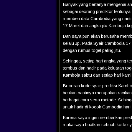
Banyak yang bertanya mengenai angk
sebagai seorang prediktor tentunya i
memberi data Cambodia yang nanti 
17 Maret dan angka jitu Kamboja 
Dan saya pun akan berusaha memb
selalu Jp. Pada Syair Cambodia 17 
dengan rumus togel paling jitu.
Sehingga, setiap hari angka yang te
tembus dan hadir pada keluaran tog
Kamboja sabtu dan setiap hari kam
Bocoran kode syair prediksi Kamboj
berikan nantinya merupakan racik
berbagai cara serta metode. Sehingg
untuk hadir di kocok Cambodia hari i
Karena saya ingin memberikan pred
maka saya buatkan sebuah kode sya