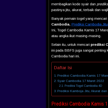
membagikan kode syair dan
predik
pastinya jitu, akurat, terbaik dan wa
Banyak pemain togel yang mencari
Cambodia
,
Prediksi Cambodia Jitu
Ini, Togel Cambodia Kamis 17 Maret
atau angka ikut masing-masing.
Selain itu, untuk mencari
prediksi 
ini pada BBFS juga sangat penting 
Cambodia hari ini.
Daftar Isi
Prediksi Cambodia Kamis 17 Mar
Syair Cambodia 17 Maret 2022
Prediksi Togel Cambodia 4D
Prediksi Kamboja Jitu, Akurat dan
Prediksi Cambodia Kamis 