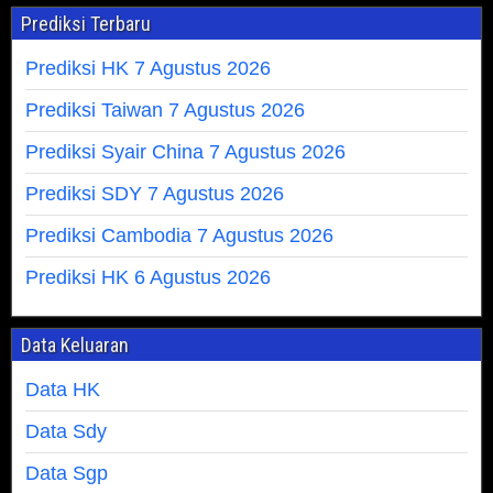
Prediksi Terbaru
Prediksi HK 7 Agustus 2026
Prediksi Taiwan 7 Agustus 2026
Prediksi Syair China 7 Agustus 2026
Prediksi SDY 7 Agustus 2026
Prediksi Cambodia 7 Agustus 2026
Prediksi HK 6 Agustus 2026
Data Keluaran
Data HK
Data Sdy
Data Sgp