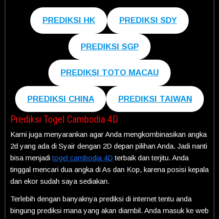
PREDIKSI HK
PREDIKSI SDY
PREDIKSI SGP
PREDIKSI TOTO MACAU
PREDIKSI CHINA
PREDIKSI TAIWAN
Prediksi Togel Cambodia 4D
Kami juga menyarankan agar Anda mengkombinasikan angka
2d yang ada di Syair dengan 2D depan pilihan Anda. Jadi nanti
bisa menjadi
togel cambodia 4D
terbaik dan terjitu. Anda
tinggal mencari dua angka di As dan Kop, karena posisi kepala
dan ekor sudah saya sediakan.
Terlebih dengan banyaknya prediksi di internet tentu anda
bingung prediksi mana yang akan diambil. Anda masuk ke web