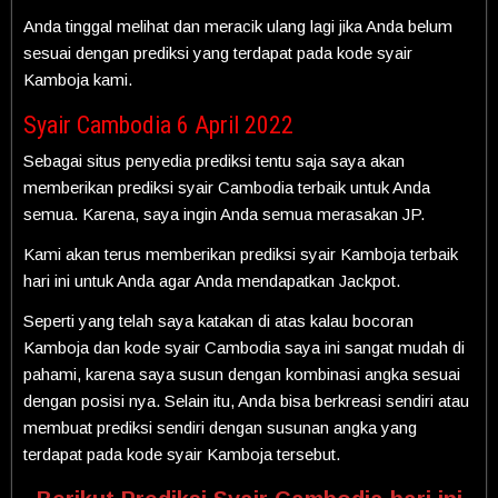
Anda tinggal melihat dan meracik ulang lagi jika Anda belum
sesuai dengan prediksi yang terdapat pada kode syair
Kamboja kami.
Syair Cambodia 6 April 2022
Sebagai situs penyedia prediksi tentu saja saya akan
memberikan prediksi syair Cambodia terbaik untuk Anda
semua. Karena, saya ingin Anda semua merasakan JP.
Kami akan terus memberikan prediksi syair Kamboja terbaik
hari ini untuk Anda agar Anda mendapatkan Jackpot.
Seperti yang telah saya katakan di atas kalau bocoran
Kamboja dan kode syair Cambodia saya ini sangat mudah di
pahami, karena saya susun dengan kombinasi angka sesuai
dengan posisi nya. Selain itu, Anda bisa berkreasi sendiri atau
membuat prediksi sendiri dengan susunan angka yang
terdapat pada kode syair Kamboja tersebut.