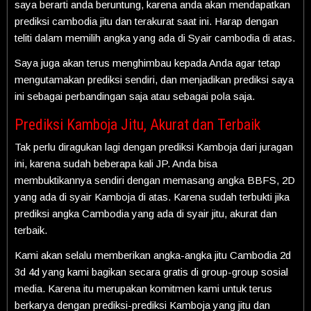
saya berarti anda beruntung, karena anda akan mendapatkan
prediksi cambodia jitu dan terakurat saat ini. Harap dengan
teliti dalam memilih angka yang ada di Syair cambodia di atas.
Saya juga akan terus menghimbau kepada Anda agar tetap
mengutamakan prediksi sendiri, dan menjadikan prediksi saya
ini sebagai perbandingan saja atau sebagai pola saja.
Prediksi Kamboja Jitu, Akurat dan Terbaik
Tak perlu diragukan lagi dengan prediksi Kamboja dari juragan
ini, karena sudah beberapa kali JP. Anda bisa
membuktikannya sendiri dengan memasang angka BBFS, 2D
yang ada di syair Kamboja di atas. Karena sudah terbukti jika
prediksi angka Cambodia yang ada di syair jitu, akurat dan
terbaik.
Kami akan selalu memberikan angka-angka jitu Cambodia 2d
3d 4d yang kami bagikan secara gratis di group-group sosial
media. Karena itu merupakan komitmen kami untuk terus
berkarya dengan prediksi-prediksi Kamboja yang jitu dan