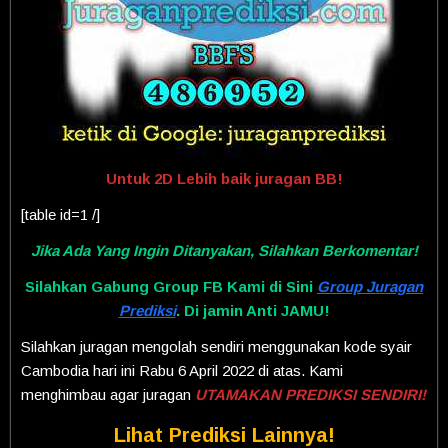
Untuk 2D Lebih baik juragan BB!
[table id=1 /]
Jika Ada Yang Ingin Ditanyakan, Silahkan Berkomentar!
Silahkan Gabung Group FB Kami di Sini
Group Juragan
Prediksi
. Di jamin Anti JAMU!
Silahkan juragan mengolah sendiri menggunakan kode syair
Cambodia hari ini Rabu 6 April 2022 di atas. Kami
menghimbau agar juragan
UTAMAKAN PREDIKSI SENDIRI!
Lihat Prediksi Lainnya!