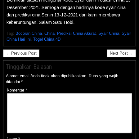
Desember 2021. Semoga dengan hadirnya kode syair cina
dan prediksi cina Senin 13-12-2021 dari kami membawa
keberuntungan. Salam Satu Hobi.
Tag:
Bocoran China
,
China
,
Prediksi China Akurat
,
Syair China
,
Syair
China Hari Ini
,
Togel China 4D
← Previous Post
Next Post →
Tinggalkan Balasan
Alamat email Anda tidak akan dipublikasikan.
Ruas yang wajib
ditandai
*
Komentar
*
Nama
*