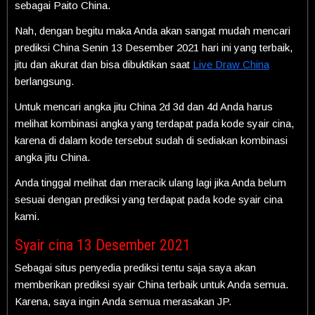
sebagai Paito China.
Nah, dengan begitu maka Anda akan sangat mudah mencari
prediksi China Senin 13 Desember 2021 hari ini yang terbaik,
jitu dan akurat dan bisa dibuktikan saat
Live Draw China
berlangsung.
Untuk mencari angka jitu China 2d 3d dan 4d Anda harus
melihat kombinasi angka yang terdapat pada kode syair cina,
karena di dalam kode tersebut sudah di sediakan kombinasi
angka jitu China.
Anda tinggal melihat dan meracik ulang lagi jika Anda belum
sesuai dengan prediksi yang terdapat pada kode syair cina
kami.
Syair cina 13 Desember 2021
Sebagai situs penyedia prediksi tentu saja saya akan
memberikan prediksi syair China terbaik untuk Anda semua.
Karena, saya ingin Anda semua merasakan JP.