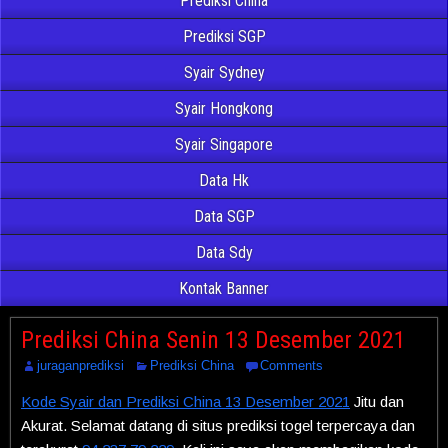
Prediksi China
Prediksi SGP
Syair Sydney
Syair Hongkong
Syair Singapore
Data Hk
Data SGP
Data Sdy
Kontak Banner
Prediksi China Senin 13 Desember 2021
juraganprediksi
Prediksi China
Comments
Kode Syair dan Prediksi China 13 Desember 2021
Jitu dan
Akurat. Selamat datang di situs prediksi togel terpercaya dan