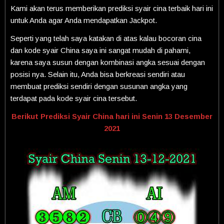
Kami akan terus memberikan prediksi syair cina terbaik hari ini
untuk Anda agar Anda mendapatkan Jackpot.
Seperti yang telah saya katakan di atas kalau bocoran cina
dan kode syair China saya ini sangat mudah di pahami,
karena saya susun dengan kombinasi angka sesuai dengan
posisi nya. Selain itu, Anda bisa berkreasi sendiri atau
membuat prediksi sendiri dengan susunan angka yang
terdapat pada kode syair cina tersebut.
Berikut Prediksi Syair China hari ini Senin 13 Desember
2021