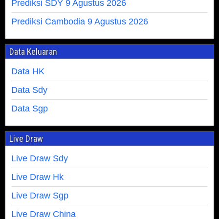
Prediksi SDY 9 Agustus 2026
Prediksi Cambodia 9 Agustus 2026
Data Keluaran
Data HK
Data Sdy
Data Sgp
Live Draw
Live Draw Sdy
Live Draw Hk
Live Draw Sgp
Live Draw China