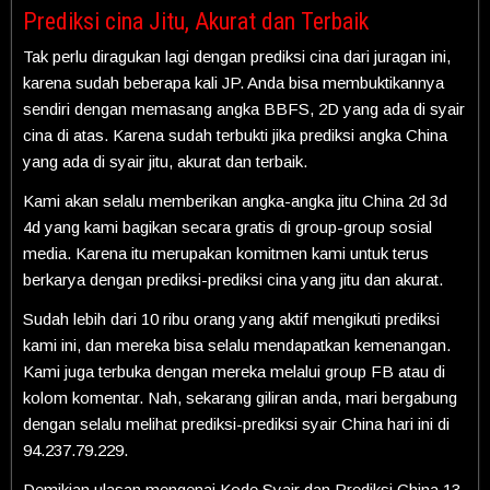
Prediksi cina Jitu, Akurat dan Terbaik
Tak perlu diragukan lagi dengan prediksi cina dari juragan ini,
karena sudah beberapa kali JP. Anda bisa membuktikannya
sendiri dengan memasang angka BBFS, 2D yang ada di syair
cina di atas. Karena sudah terbukti jika prediksi angka China
yang ada di syair jitu, akurat dan terbaik.
Kami akan selalu memberikan angka-angka jitu China 2d 3d
4d yang kami bagikan secara gratis di group-group sosial
media. Karena itu merupakan komitmen kami untuk terus
berkarya dengan prediksi-prediksi cina yang jitu dan akurat.
Sudah lebih dari 10 ribu orang yang aktif mengikuti prediksi
kami ini, dan mereka bisa selalu mendapatkan kemenangan.
Kami juga terbuka dengan mereka melalui group FB atau di
kolom komentar. Nah, sekarang giliran anda, mari bergabung
dengan selalu melihat prediksi-prediksi syair China hari ini di
94.237.79.229.
Demikian ulasan mengenai Kode Syair dan Prediksi China 13