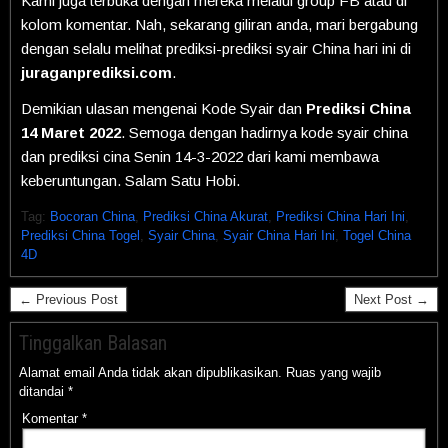
Kami juga terbuka dengan mereka melalui group FB atau di
kolom komentar. Nah, sekarang giliran anda, mari bergabung
dengan selalu melihat prediksi-prediksi syair China hari ini di
juraganprediksi.com
.
Demikian ulasan mengenai Kode Syair dan
Prediksi China
14 Maret 2022
. Semoga dengan hadirnya kode syair china
dan prediksi cina Senin 14-3-2022 dari kami membawa
keberuntungan. Salam Satu Hobi.
Tag:
Bocoran China
,
Prediksi China Akurat
,
Prediksi China Hari Ini
,
Prediksi China Togel
,
Syair China
,
Syair China Hari Ini
,
Togel China
4D
← Previous Post
Next Post →
Tinggalkan Balasan
Alamat email Anda tidak akan dipublikasikan.
Ruas yang wajib
ditandai
*
Komentar
*