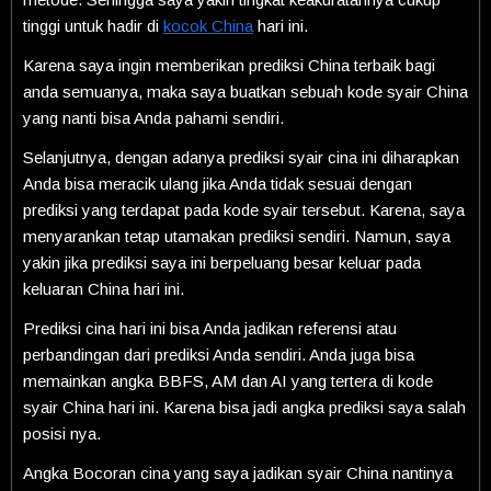
tinggi untuk hadir di
kocok China
hari ini.
Karena saya ingin memberikan prediksi China terbaik bagi
anda semuanya, maka saya buatkan sebuah kode syair China
yang nanti bisa Anda pahami sendiri.
Selanjutnya, dengan adanya prediksi syair cina ini diharapkan
Anda bisa meracik ulang jika Anda tidak sesuai dengan
prediksi yang terdapat pada kode syair tersebut. Karena, saya
menyarankan tetap utamakan prediksi sendiri. Namun, saya
yakin jika prediksi saya ini berpeluang besar keluar pada
keluaran China hari ini.
Prediksi cina hari ini bisa Anda jadikan referensi atau
perbandingan dari prediksi Anda sendiri. Anda juga bisa
memainkan angka BBFS, AM dan AI yang tertera di kode
syair China hari ini. Karena bisa jadi angka prediksi saya salah
posisi nya.
Angka Bocoran cina yang saya jadikan syair China nantinya