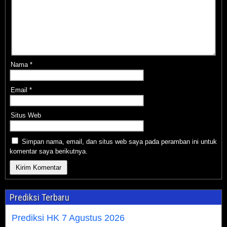
Nama
*
Email
*
Situs Web
Simpan nama, email, dan situs web saya pada peramban ini untuk
komentar saya berikutnya.
Prediksi Terbaru
Prediksi HK 7 Agustus 2026