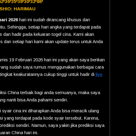
52*36*35*38*30*32*86*
SHIO: HARIMAU
ari 2026
hari ini sudah dirancang khusus dan
itu. Sehingga, setiap hari angka yang terdapat pada
us dan hadir pada keluaran togel cina. Kami akan
is dan setiap hari kami akan update terus untuk Anda
mis 19 Februari 2026 hari ini yang akan saya berikan
 yang sudah saya rumus menggunakan berbagai cara
ingkat keakuratannya cukup tinggi untuk hadir di
live
iksi China terbaik bagi anda semuanya, maka saya
ng nanti bisa Anda pahami sendiri.
 syair cina ini diharapkan Anda bisa meracik ulang
ksi yang terdapat pada kode syair tersebut. Karena,
ediksi sendiri. Namun, saya yakin jika prediksi saya
aran China hari ini.