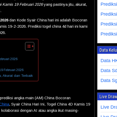
Prediks
ini Kamis 19 Februari 2026
yang pastinya jitu, akurat,
.
Prediks
 2026
dan Kode Syair China hari ini adalah Bocoran
Prediks
mis 19-2-2026. Prediksi togel china 4d hari ini kami
026.
Prediks
Data Kel
ebruari 2026
Data H
Data S
19 Februari 2026
u, Akurat dan Terbaik
Data S
Live Dra
prediksi angka main (AM) China Bocoran
 China
, Syair China Hari Ini, Togel China 4D Kamis 19
Live Dr
 kolaborasi dengan AI atau angka ikut masing-