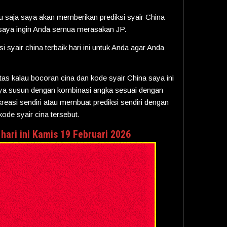
tu saja saya akan memberikan prediksi syair China
 saya ingin Anda semua merasakan JP.
 syair china terbaik hari ini untuk Anda agar Anda
atas kalau bocoran cina dan kode syair China saya ini
aya susun dengan kombinasi angka sesuai dengan
rkreasi sendiri atau membuat prediksi sendiri dengan
ode syair cina tersebut.
hari ini
Kamis 19 Februari 2026