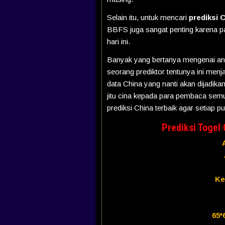
Selain itu, untuk mencari
prediksi 
BBFS juga sangat penting karena pa
hari ini.
Banyak yang bertanya mengenai angk
seorang prediktor tentunya ini menj
data China yang nanti akan dijadika
jitu cina kepada para pembaca se
prediksi China terbaik agar setiap pu
Prediksi Togel
Ke
65*