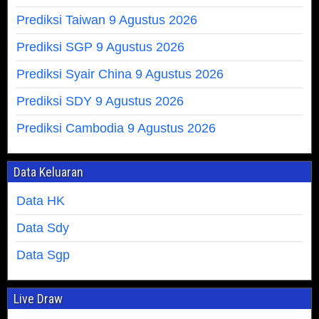
Prediksi Taiwan 9 Agustus 2026
Prediksi SGP 9 Agustus 2026
Prediksi Syair China 9 Agustus 2026
Prediksi SDY 9 Agustus 2026
Prediksi Cambodia 9 Agustus 2026
Data Keluaran
Data HK
Data Sdy
Data Sgp
Live Draw