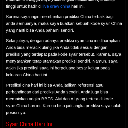
tinggi untuk hadir di
live draw china
hari ini.
Karena saya ingin memberikan prediksi China terbaik bagi
anda semuanya, maka saya buatkan sebuah kode syair China
yang nanti bisa Anda pahami sendiri.
Selanjutnya, dengan adanya prediksi syair cina ini diharapkan
Anda bisa meracik ulang jika Anda tidak sesuai dengan
prediksi yang terdapat pada kode syair tersebut. Karena, saya
menyarankan tetap utamakan prediksi sendiri. Namun, saya
yakin jika prediksi saya ini berpeluang besar keluar pada
keluaran China hari ini.
Prediksi cina hari ini bisa Anda jadikan referensi atau
perbandingan dari prediksi Anda sendiri. Anda juga bisa
memainkan angka BBFS, AM dan AI yang tertera di kode
syair China hari ini. Karena bisa jadi angka prediksi saya salah
posisi nya.
Syair China Hari Ini