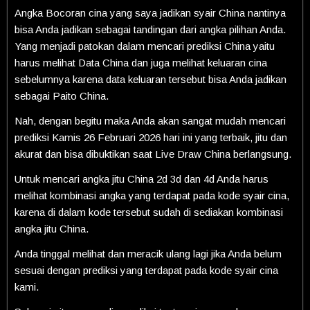
Angka Bocoran cina yang saya jadikan syair China nantinya
bisa Anda jadikan sebagai tandingan dari angka pilihan Anda.
Yang menjadi patokan dalam mencari prediksi China yaitu
harus melihat Data China dan juga melihat keluaran cina
sebelumnya karena data keluaran tersebut bisa Anda jadikan
sebagai Paito China.
Nah, dengan begitu maka Anda akan sangat mudah mencari
prediksi Kamis 26 Februari 2026 hari ini yang terbaik, jitu dan
akurat dan bisa dibuktikan saat Live Draw China berlangsung.
Untuk mencari angka jitu China 2d 3d dan 4d Anda harus
melihat kombinasi angka yang terdapat pada kode syair cina,
karena di dalam kode tersebut sudah di sediakan kombinasi
angka jitu China.
Anda tinggal melihat dan meracik ulang lagi jika Anda belum
sesuai dengan prediksi yang terdapat pada kode syair cina
kami.