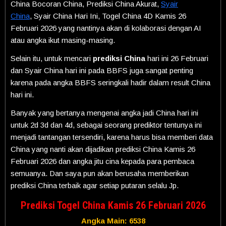
China Bocoran China, Prediksi China Akurat,
Syair
China
, Syair China Hari Ini, Togel China 4D Kamis 26
Februari 2026 yang nantinya akan di kolaborasi dengan AI
atau angka ikut masing-masing.
Selain itu, untuk mencari
prediksi China
hari ini 26 Februari
dan Syair China hari ini pada BBFS juga sangat penting
karena pada angka BBFS seringkali hadir dalam result China
hari ini.
Banyak yang bertanya mengenai angka jadi China hari ini
untuk 2d 3d dan 4d, sebagai seorang prediktor tentunya ini
menjadi tantangan tersendiri, karena harus bisa memberi data
China yang nanti akan dijadikan prediksi China Kamis 26
Februari 2026 dan angka jitu cina kepada para pembaca
semuanya. Dan saya pun akan berusaha memberikan
prediksi China terbaik agar setiap putaran selalu Jp.
Prediksi Togel China Kamis 26 Februari 2026
Angka Main: 6538