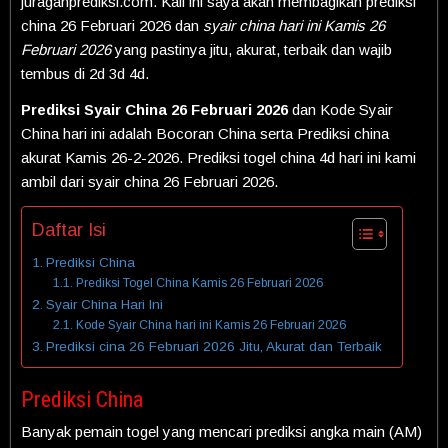
juraganprediksi.com. Kali ini saya akan membagikan prediksi
china 26 Februari 2026 dan
syair china hari ini Kamis 26
Februari 2026
yang pastinya jitu, akurat, terbaik dan wajib
tembus di 2d 3d 4d.
Prediksi Syair China 26 Februari 2026
dan Kode Syair
China hari ini adalah Bocoran China serta Prediksi china
akurat Kamis 26-2-2026. Prediksi togel china 4d hari ini kami
ambil dari syair china 26 Februari 2026.
Daftar Isi
Prediksi China
Prediksi Togel China Kamis 26 Februari 2026
Syair China Hari Ini
Kode Syair China hari ini Kamis 26 Februari 2026
Prediksi cina 26 Februari 2026 Jitu, Akurat dan Terbaik
Prediksi China
Banyak pemain togel yang mencari prediksi angka main (AM)