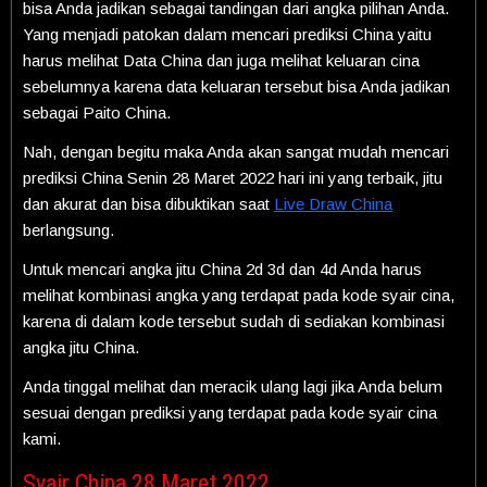
bisa Anda jadikan sebagai tandingan dari angka pilihan Anda.
Yang menjadi patokan dalam mencari prediksi China yaitu
harus melihat Data China dan juga melihat keluaran cina
sebelumnya karena data keluaran tersebut bisa Anda jadikan
sebagai Paito China.
Nah, dengan begitu maka Anda akan sangat mudah mencari
prediksi China Senin 28 Maret 2022 hari ini yang terbaik, jitu
dan akurat dan bisa dibuktikan saat
Live Draw China
berlangsung.
Untuk mencari angka jitu China 2d 3d dan 4d Anda harus
melihat kombinasi angka yang terdapat pada kode syair cina,
karena di dalam kode tersebut sudah di sediakan kombinasi
angka jitu China.
Anda tinggal melihat dan meracik ulang lagi jika Anda belum
sesuai dengan prediksi yang terdapat pada kode syair cina
kami.
Syair China 28 Maret 2022