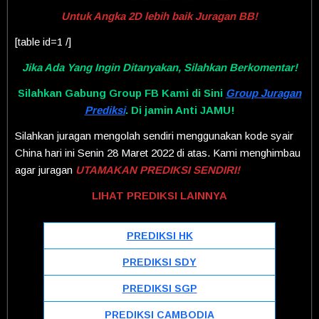
Untuk Angka 2D lebih baik Juragan BB!
[table id=1 /]
Jika Ada Yang Ingin Ditanyakan, Silahkan Berkomentar!
Silahkan Gabung Group FB Kami di Sini
Group Juragan
Prediksi
. Di jamin Anti JAMU!
Silahkan juragan mengolah sendiri menggunakan kode syair
China hari ini Senin 28 Maret 2022 di atas. Kami menghimbau
agar juragan
UTAMAKAN PREDIKSI SENDIRI!
LIHAT PREDIKSI LAINNYA
PREDIKSI HK
PREDIKSI SDY
PREDIKSI SGP
PREDIKSI CAMBODIA