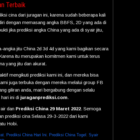
an Terbaik
iksi cina dari juragan ini, karena sudah beberapa kali
diri dengan memasang angka BBFS, 2D yang ada di
ukti jika prediksi angka China yang ada di syair jitu,
-angka jitu China 2d 3d 4d yang kami bagikan secara
. Karena itu merupakan komitmen kami untuk terus
na yang jitu dan akurat.
aktif mengikuti prediksi kami ini, dan mereka bisa
ami juga terbuka dengan mereka melalui group FB
ang giliran anda, mari bergabung dengan selalu
hari ini di
juraganprediksi.com
.
air dan
Prediksi China 29 Maret 2022
. Semoga
n prediksi cina Selasa 29-3-2022 dari kami
tu Hobi.
rat
,
Prediksi China Hari Ini
,
Prediksi China Togel
,
Syair