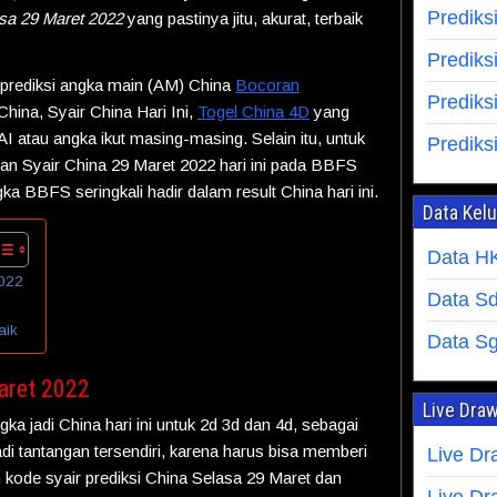
Prediks
lasa 29 Maret 2022
yang pastinya jitu, akurat, terbaik
Prediks
prediksi angka main (AM) China
Bocoran
Prediks
 China, Syair China Hari Ini,
Togel China 4D
yang
AI atau angka ikut masing-masing. Selain itu, untuk
Prediks
an Syair China 29 Maret 2022 hari ini pada BBFS
ka BBFS seringkali hadir dalam result China hari ini.
Data Kel
Data H
2022
Data S
aik
Data S
aret 2022
Live Dra
a jadi China hari ini untuk 2d 3d dan 4d, sebagai
adi tantangan tersendiri, karena harus bisa memberi
Live Dr
n kode syair prediksi China Selasa 29 Maret dan