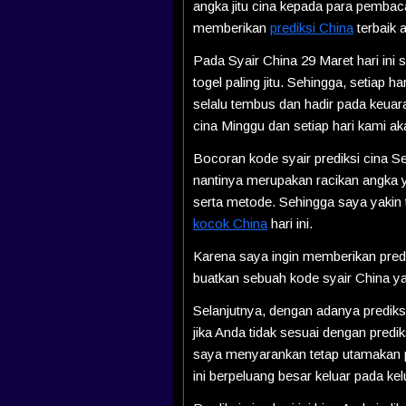
angka jitu cina kepada para pemb
memberikan
prediksi China
terbaik a
Pada Syair China 29 Maret hari in
togel paling jitu. Sehingga, setiap h
selalu tembus dan hadir pada keuara
cina Minggu dan setiap hari kami a
Bocoran kode syair prediksi cina Se
nantinya merupakan racikan angka
serta metode. Sehingga saya yakin t
kocok China
hari ini.
Karena saya ingin memberikan pred
buatkan sebuah kode syair China ya
Selanjutnya, dengan adanya prediksi
jika Anda tidak sesuai dengan predi
saya menyarankan tetap utamakan pr
ini berpeluang besar keluar pada kelu