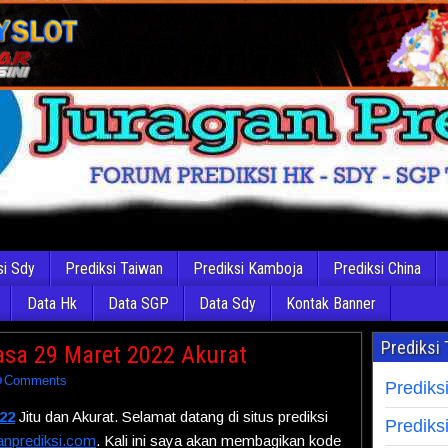
si Sdy
Prediksi Taiwan
Prediksi Kamboja
Prediksi China
Data Hk
Data SGP
Data Sdy
Kontak Banner
Prediksi 
lasa 29 Maret 2022 Akurat
Comments
Prediks
022
Jitu dan Akurat. Selamat datang di situs prediksi
Prediks
anprediksi.com
. Kali ini saya akan membagikan kode