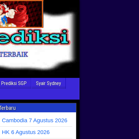
Prediksi SGP
Syair Sydney
Terbaru
i Cambodia 7 Agustus 2026
i HK 6 Agustus 2026