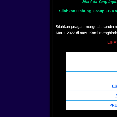
Jika Ada Yang Ingi
Silahkan Gabung Group FB Kam
Silahkan juragan mengolah sendiri 
Maret 2022 di atas. Kami menghimb
LIHA
PR
PRE