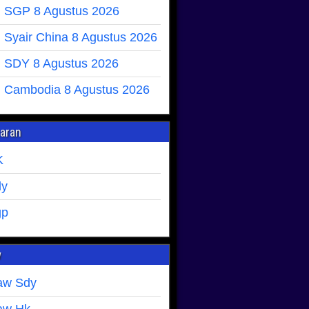
i SGP 8 Agustus 2026
i Syair China 8 Agustus 2026
i SDY 8 Agustus 2026
i Cambodia 8 Agustus 2026
uaran
K
dy
gp
w
aw Sdy