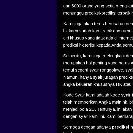
dari 5000 orang yang setia mengikuti
menunggu prediksi-prediksi terbaik
Kami juga akan terus berusaha memb
hk kami sudah kami racik dan rumus
ciri khusus yang tidak ada di inter
prediksi hk terjitu kepada Anda sem
Selain itu, kami juga melengkapi d
merupakan hal penting yang harus An
temui seperti syair ronggolawe, syai
Namun, hanya syair juragan prediksi
angka keluaran khususnya HK atau 
Kode Syair kami adalah kode syair 
telah memberikan Angka main hk, bb
menjadi pola 2D. Tentunya, ini ak
dengan syair kami ini. Kami berhara
Semoga dengan adanya
prediksi 