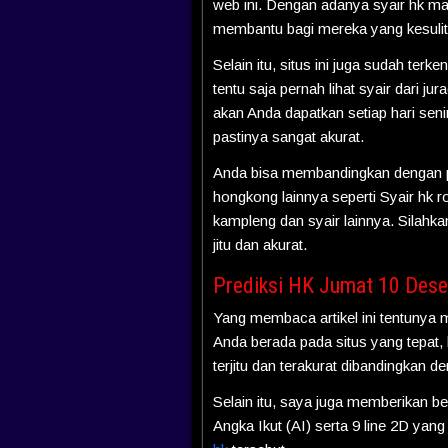
web ini. Dengan adanya syair hk mal
membantu bagi mereka yang kesuli
Selain itu, situs ini juga sudah ter
tentu saja pernah lihat syair dari j
akan Anda dapatkan setiap hari seni
pastinya sangat akurat.
Anda bisa membandingkan dengan pr
hongkong lainnya seperti Syair hk r
kampleng dan syair lainnya. Silahka
jitu dan akurat.
Prediksi HK Jumat 10 Des
Yang membaca artikel ini tentunya
Anda berada pada situs yang tepat, 
terjitu dan terakurat dibandingkan de
Selain itu, saya juga memberikan b
Angka Ikut (AI) serta 9 line 2D ya