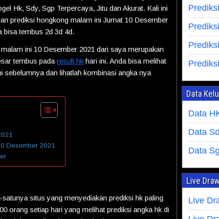
Prediks
togel Hk, Sdy, Sgp Terpercaya, Jitu dan Akurat. Kali ini
dan prediksi hongkong malam ini Jumat 10 Desember
Prediks
 bisa tembus 2d 3d 4d.
Prediks
g malam ini 10 Desember 2021 dari saya merupakan
besar tembus pada
result hk
hari ini. Anda bisa melihat
Prediks
ini sebelumnya dan lihatlah kombinasi angka nya
Data Kel
Data H
Data S
2021
 10 Desember 2021
Data S
er
Live Dra
-satunya situs yang menyediakan prediksi hk paling
Live Dr
000 orang setiap hari yang melihat prediksi angka hk di