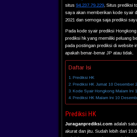
situs
94.237.79.229
, Situs prediksi 
saya akan memberikan kode syair 
2021 dan semoga saja prediksi saya
Pada kode syair prediksi Hongkon
prediksi hk yang memiliki peluang 
pada postingan prediksi di website 
apakah benar-benar JP atau tidak.
Daftar Isi
Prediksi HK
Prediksi HK Jumat 10 Desember 
Kode Syair Hongkong Malam Ini
Prediksi HK Malam Ini 10 Desemb
Prediksi HK
Juraganprediksi.com
adalah satu
akurat dan jitu. Sudah lebih dari 10.