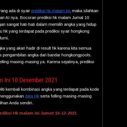
yang ada di syair
prediksi hk malam ini
, maka silahkan
dan AI nya. Bocoran prediksi hk malam Jumat 10
an sangat hati-hati dalam memilih angka yang hidup
jitu hk yang terdapat pada prediksi syair hongkong
lumi.
yang akan hadir di result hk karena kita semua
es pengambilan angka dari bandar hongkongpools.
lling masing-masing ya. Karena sejatinya, prediksi
m Ini 10 Desember 2021
iti kembali kombinasi angka yang terdapat pada kode
a menggunakan
data Hk
serta felling masing-masing
ihan Anda sendiri.
rediksi Hk malam ini Jumat 10-12-2021