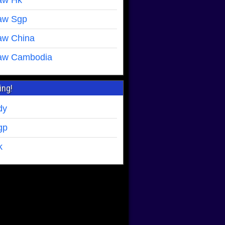
aw Hk
aw Sgp
aw China
raw Cambodia
ing!
dy
gp
k