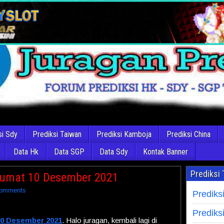
si Sdy
Prediksi Taiwan
Prediksi Kamboja
Prediksi China
Data Hk
Data SGP
Data Sdy
Kontak Banner
Prediksi 
 Jumat 10 Desember 2021
omments
Prediks
Prediks
10 Desember 2021
. Halo juragan, kembali lagi di