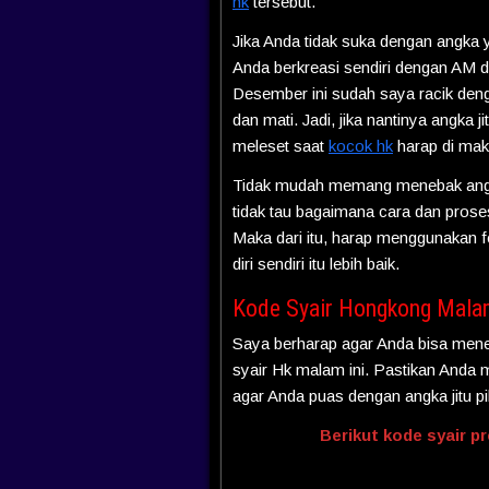
hk
tersebut.
Jika Anda tidak suka dengan angka 
Anda berkreasi sendiri dengan AM 
Desember ini sudah saya racik deng
dan mati. Jadi, jika nantinya angka 
meleset saat
kocok hk
harap di mak
Tidak mudah memang menebak angka 
tidak tau bagaimana cara dan pros
Maka dari itu, harap menggunakan fe
diri sendiri itu lebih baik.
Kode Syair Hongkong Mala
Saya berharap agar Anda bisa menel
syair Hk malam ini. Pastikan And
agar Anda puas dengan angka jitu pil
Berikut kode syair p