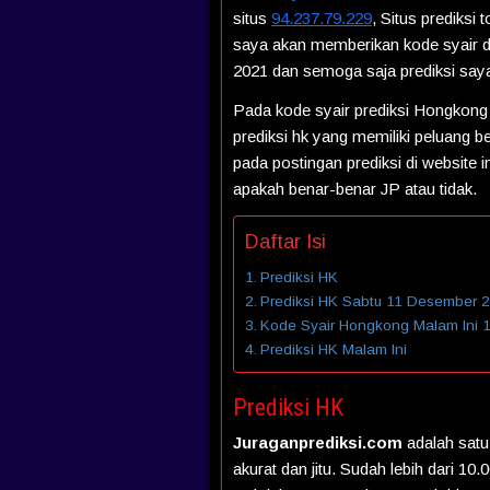
situs
94.237.79.229
, Situs prediksi 
saya akan memberikan kode syair d
2021 dan semoga saja prediksi saya
Pada kode syair prediksi Hongkong
prediksi hk yang memiliki peluang 
pada postingan prediksi di website 
apakah benar-benar JP atau tidak.
Daftar Isi
Prediksi HK
Prediksi HK Sabtu 11 Desember 
Kode Syair Hongkong Malam Ini 
Prediksi HK Malam Ini
Prediksi HK
Juraganprediksi.com
adalah satu
akurat dan jitu. Sudah lebih dari 10.