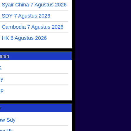
i Syair China 7 Agustus 2026
i SDY 7 Agustus 2026
i Cambodia 7 Agustus 2026
i HK 6 Agustus 2026
uaran
K
dy
gp
w
aw Sdy