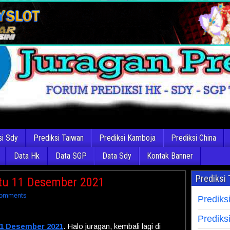
si Sdy
Prediksi Taiwan
Prediksi Kamboja
Prediksi China
Data Hk
Data SGP
Data Sdy
Kontak Banner
Prediksi 
btu 11 Desember 2021
omments
Prediks
Prediks
11 Desember 2021
. Halo juragan, kembali lagi di