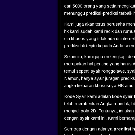
dari 5000 orang yang setia mengikuti
menunggu prediksi-prediksi terbaik
Kami juga akan terus berusaha memb
hk kami sudah kami racik dan rumus
ciri khusus yang tidak ada di inter
prediksi hk terjitu kepada Anda sem
Selain itu, kami juga melengkapi d
merupakan hal penting yang harus An
temui seperti syair ronggolawe, syai
Namun, hanya syair juragan prediksi
angka keluaran khususnya HK atau 
Kode Syair kami adalah kode syair 
telah memberikan Angka main hk, bb
menjadi pola 2D. Tentunya, ini ak
dengan syair kami ini. Kami berhara
Semoga dengan adanya
prediksi 