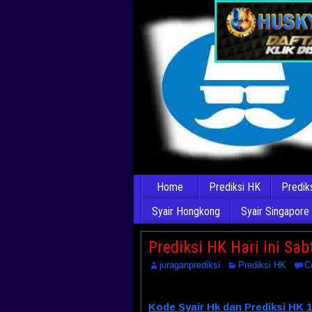
Home
Prediksi HK
Predik
Syair Hongkong
Syair Singapore
Prediksi HK Hari ini Sa
juraganprediksi
Prediksi HK
C
Kode Syair Hk dan Prediksi HK 