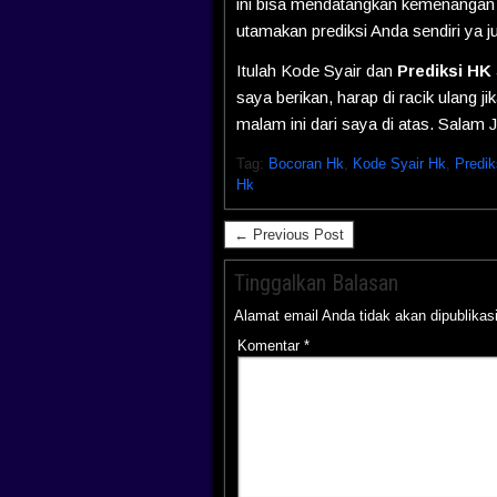
ini bisa mendatangkan kemenangan 
utamakan prediksi Anda sendiri ya j
Itulah Kode Syair dan
Prediksi HK
saya berikan, harap di racik ulang j
malam ini dari saya di atas. Salam J
Tag:
Bocoran Hk
,
Kode Syair Hk
,
Predik
Hk
← Previous Post
Tinggalkan Balasan
Alamat email Anda tidak akan dipublikas
Komentar
*