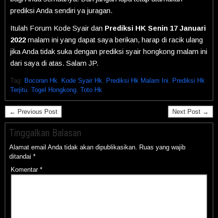
prediksi Anda sendiri ya juragan.
Itulah Forum Kode Syair dan
Prediksi HK Senin 17 Januari
2022
malam ini yang dapat saya berikan, harap di racik ulang
jika Anda tidak suka dengan prediksi syair hongkong malam ini
dari saya di atas. Salam JP.
Tag:
Bocoran Hk
,
Kode Syair Hk
,
Prediksi Hk Malam Ini
,
Prediksi Hk
Terjitu
,
Togel Hongkong
,
Toto Hk
← Previous Post
Next Post →
Tinggalkan Balasan
Alamat email Anda tidak akan dipublikasikan.
Ruas yang wajib
ditandai
*
Komentar
*