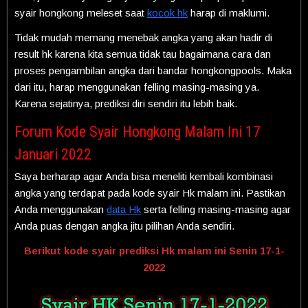
syair hongkong meleset saat
kocok hk
harap di maklumi.
Tidak mudah memang menebak angka yang akan hadir di
result hk karena kita semua tidak tau bagaimana cara dan
proses pengambilan angka dari bandar hongkongpools. Maka
dari itu, harap menggunakan felling masing-masing ya.
Karena sejatinya, prediksi diri sendiri itu lebih baik.
Forum Kode Syair Hongkong Malam Ini 17
Januari 2022
Saya berharap agar Anda bisa meneliti kembali kombinasi
angka yang terdapat pada kode syair Hk malam ini. Pastikan
Anda menggunakan
data Hk
serta felling masing-masing agar
Anda puas dengan angka jitu pilihan Anda sendiri.
Berikut kode syair prediksi Hk malam ini Senin 17-1-
2022