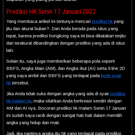
Prediksi HK Senin 17 Januari 2022
Yang membaca artikel ini tentunya mencari
prediksi hk
yang
jitu dan akurat bukan?. Dan Anda berada pada situs yang
tepat, karena prediksi hongkong saya ini bisa dikatakan terjitu
dan terakurat dibandingkan dengan prediksi yang ada di situs
lain.
Selain itu, saya juga memberikan beberapa pola seperti
BBFS, Angka Main (AM), dan Angka Ikut (AI) serta 9 line 2D
yang saya ambil dari BBFS yang terdapat pada
kode syair
hk
tersebut.
Jika Anda tidak suka dengan angka yang ada di syair
prediksi
hk malam ini
, maka silahkan Anda berkreasi sendiri dengan
AM dan AI nya. Bocoran prediksi hk malam Senin 17 Januari
ini sudah saya racik dengan sangat hati-hati dalam memilih
angka yang hidup dan mati.
Jadi, jika nantinya angka jitu hk yang terdapat pada prediksi