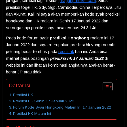
juragan, kembali lagi di situs
juraganprediksi.com
, Situs
prediksi togel Hk, Sdy, Sgp, Cambodia, China Terpercaya, Jitu
dan Akurat. Kali ini saya akan memberikan kode syair prediksi
hongkong dan HK malam ini Senin 17 Januari 2022 dan
semoga saja prediksi saya bisa tembus 2d 3d 4d.
Pada kode forum syair
prediksi Hongkong
malam ini 17
Januari 2022 dari saya merupakan prediksi hk yang memiliki
peluang besar tembus pada
result hk
hari ini. Anda bisa
melihat pada postingan
prediksi hk 17 Januari 2022
di
website ini dan lihatlah kombinasi angka nya apakah benar-
benar JP atau tidak.
Daftar Isi
Prediksi HK
Prediksi HK Senin 17 Januari 2022
Forum Kode Syair Hongkong Malam Ini 17 Januari 2022
Prediksi HK Malam Ini