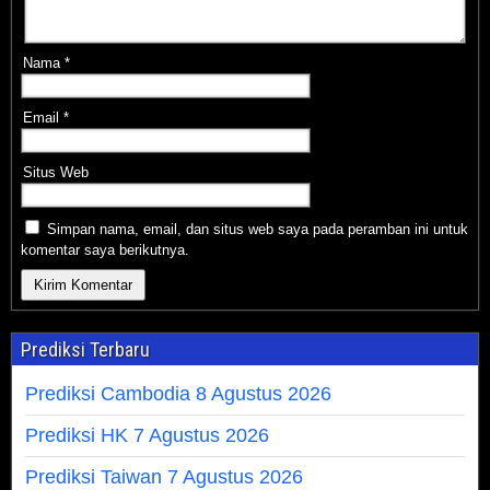
Nama
*
Email
*
Situs Web
Simpan nama, email, dan situs web saya pada peramban ini untuk
komentar saya berikutnya.
Prediksi Terbaru
Prediksi Cambodia 8 Agustus 2026
Prediksi HK 7 Agustus 2026
Prediksi Taiwan 7 Agustus 2026