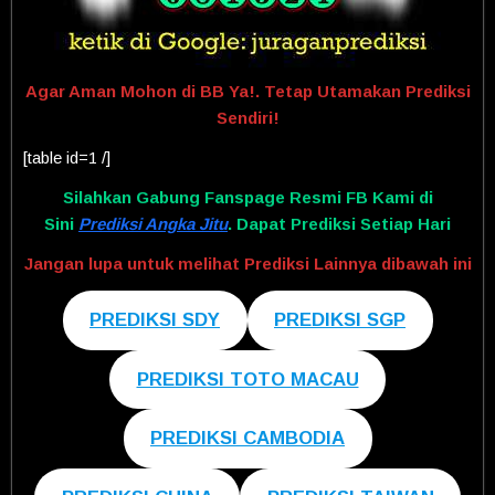
Agar Aman Mohon di BB Ya!. Tetap Utamakan Prediksi
Sendiri!
[table id=1 /]
Silahkan Gabung Fanspage Resmi FB Kami di
Sini
Prediksi Angka Jitu
. Dapat Prediksi Setiap Hari
Jangan lupa untuk melihat Prediksi Lainnya dibawah ini
PREDIKSI SDY
PREDIKSI SGP
PREDIKSI TOTO MACAU
PREDIKSI CAMBODIA