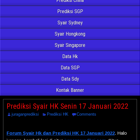
Prediksi China
Prediksi SGP
Syair Sydney
Syair Hongkong
Syair Singapore
Data Hk
Data SGP
Data Sdy
Kontak Banner
Prediksi Syair HK Senin 17 Januari 2022
juraganprediksi
Prediksi HK
Comments
Forum Syair Hk dan Prediksi HK 17 Januari 2022
. Halo