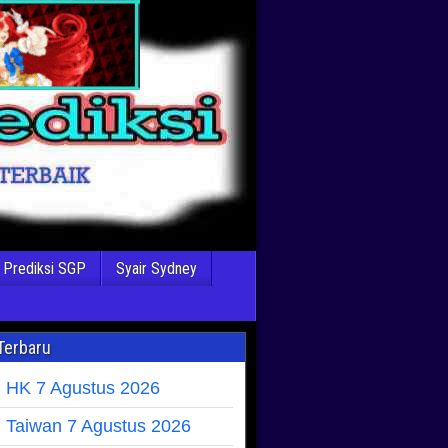
Prediksi SGP
Syair Sydney
Terbaru
i HK 7 Agustus 2026
i Taiwan 7 Agustus 2026