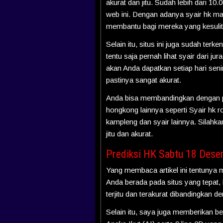
akurat dan jitu. Sudah lebih dari 10.
web ini. Dengan adanya syair hk mal
membantu bagi mereka yang kesuli
Selain itu, situs ini juga sudah ter
tentu saja pernah lihat syair dari j
akan Anda dapatkan setiap hari seni
pastinya sangat akurat.
Anda bisa membandingkan dengan pr
hongkong lainnya seperti Syair hk r
kampleng dan syair lainnya. Silahka
jitu dan akurat.
Prediksi HK Sabtu 18 Des
Yang membaca artikel ini tentunya
Anda berada pada situs yang tepat, 
terjitu dan terakurat dibandingkan de
Selain itu, saya juga memberikan b