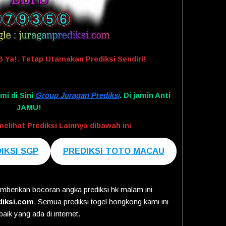
Ya!. Tetap Utamakan Prediksi Sendiri!
i di Sini
Group Juragan Prediksi
. Di jamin Anti
JAMU!
elihat Prediksi Lainnya dibawah ini
IKSI SGP
PREDIKSI TOTO MACAU
mberikan bocoran angka prediksi hk malam ini
diksi.com
. Semua prediksi togel hongkong kami ini
rbaik yang ada di internet.