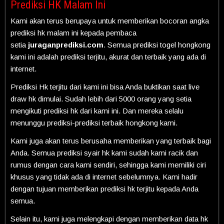
Prediksi HK Malam Ini
Kami akan terus berupaya untuk memberikan bocoran angka
prediksi hk malam ini kepada pembaca
setia
juraganprediksi.com
. Semua prediksi togel hongkong
kami ini adalah prediksi terjitu, akurat dan terbaik yang ada di
internet.
Prediksi Hk terjitu dari kami ini bisa Anda buktikan saat live
draw hk dimulai. Sudah lebih dari 5000 orang yang setia
mengikuti prediksi hk dari kami ini. Dan mereka selalu
menunggu prediksi-prediksi terbaik hongkong kami.
Kami juga akan terus berusaha memberikan yang terbaik bagi
Anda. Semua prediksi syair hk kami sudah kami racik dan
rumus dengan cara kami sendiri, sehingga kami memiliki ciri
khusus yang tidak ada di internet sebelumnya. Kami hadir
dengan tujuan memberikan prediksi hk terjitu kepada Anda
semua.
Selain itu, kami juga melengkapi dengan memberikan data hk