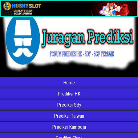
Home
Prediksi HK
Prediksi Sdy
Prediksi Taiwan
Prediksi Kamboja