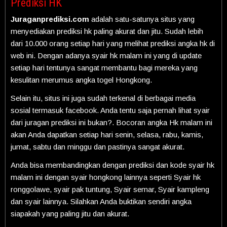
Prediksi HK
Juraganprediksi.com
adalah satu-satunya situs yang
menyediakan prediksi hk paling akurat dan jitu. Sudah lebih
dari 10.000 orang setiap hari yang melihat prediksi angka hk di
web ini. Dengan adanya syair hk malam ini yang di update
setiap hari tentunya sangat membantu bagi mereka yang
kesulitan merumus angka togel Hongkong.
Selain itu, situs ini juga sudah terkenal di berbagai media
sosial termasuk facebook. Anda tentu saja pernah lihat syair
dari juragan prediksi ini bukan?. Bocoran angka Hk malam ini
akan Anda dapatkan setiap hari senin, selasa, rabu, kamis,
jumat, sabtu dan minggu dan pastinya sangat akurat.
Anda bisa membandingkan dengan prediksi dan kode syair hk
malam ini dengan syair hongkong lainnya seperti Syair hk
ronggolawe, syair pak tuntung, Syair semar, Syair kampleng
dan syair lainnya. Silahkan Anda buktikan sendiri angka
siapakah yang paling jitu dan akurat.