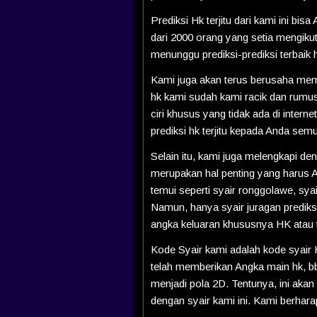
Prediksi Hk terjitu dari kami ini bis
dari 2000 orang yang setia mengikuti
menunggu prediksi-prediksi terbaik
Kami juga akan terus berusaha memb
hk kami sudah kami racik dan rumus
ciri khusus yang tidak ada di inter
prediksi hk terjitu kepada Anda sem
Selain itu, kami juga melengkapi d
merupakan hal penting yang harus An
temui seperti syair ronggolawe, syai
Namun, hanya syair juragan prediksi
angka keluaran khususnya HK atau 
Kode Syair kami adalah kode syair 
telah memberikan Angka main hk, bb
menjadi pola 2D. Tentunya, ini ak
dengan syair kami ini. Kami berhara