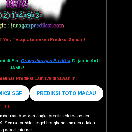
Ya!. Tetap Utamakan Prediksi Sendiri!
i di Sini
Group Juragan Prediksi
. Di jamin Anti
JAMU!
elihat Prediksi Lainnya dibawah ini
IKSI SGP
PREDIKSI TOTO MACAU
 Ini
mberikan bocoran angka prediksi hk malam ini
29
. Semua prediksi togel hongkong kami ini adalah
ng ada di internet.