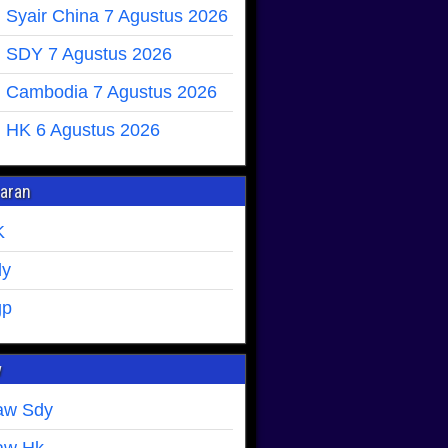
i Syair China 7 Agustus 2026
i SDY 7 Agustus 2026
i Cambodia 7 Agustus 2026
i HK 6 Agustus 2026
uaran
K
dy
gp
w
aw Sdy