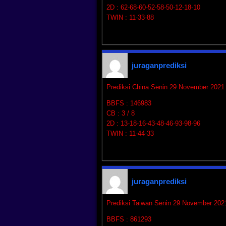
2D : 62-68-60-52-58-50-12-18-10
TWIN : 11-33-88
juraganprediksi
Prediksi China Senin 29 November 2021
BBFS : 146983
CB : 3 / 8
2D : 13-18-16-43-48-46-93-98-96
TWIN : 11-44-33
juraganprediksi
Prediksi Taiwan Senin 29 November 202
BBFS : 861293