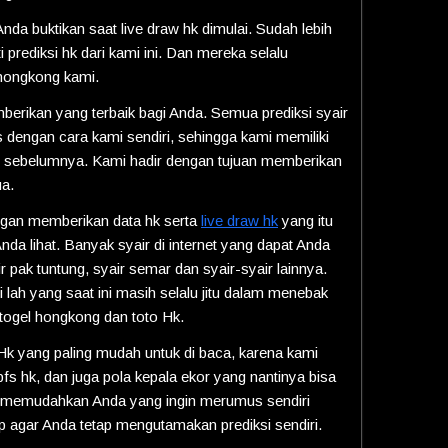
a Anda buktikan saat live draw hk dimulai. Sudah lebih
 prediksi hk dari kami ini. Dan mereka selalu
 hongkong kami.
erikan yang terbaik bagi Anda. Semua prediksi syair
 dengan cara kami sendiri, sehingga kami memiliki
net sebelumnya. Kami hadir dengan tujuan memberikan
ua.
engan memberikan data hk serta
live draw hk
yang itu
da lihat. Banyak syair di internet yang dapat Anda
r pak tuntung, syair semar dan syair-syair lainnya.
 lah yang saat ini masih selalu jitu dalam menebak
togel hongkong dan toto Hk.
Hk yang paling mudah untuk di baca, karena kami
fs hk, dan juga pola kepala ekor yang nantinya bisa
an memudahkan Anda yang ingin merumus sendiri
p agar Anda tetap mengutamakan prediksi sendiri.