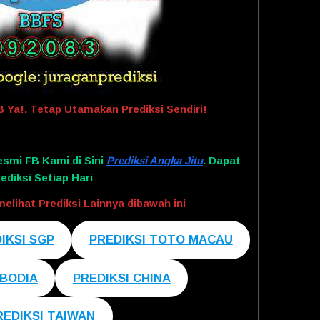
Ya!. Tetap Utamakan Prediksi Sendiri!
smi FB Kami di Sini
Prediksi Angka Jitu
. Dapat
ediksi Setiap Hari
elihat Prediksi Lainnya dibawah ini
IKSI SGP
PREDIKSI TOTO MACAU
MBODIA
PREDIKSI CHINA
REDIKSI TAIWAN