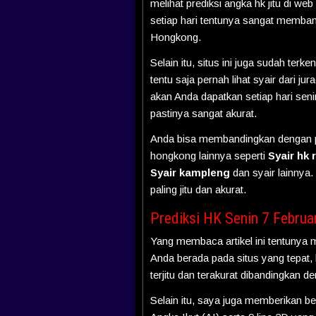
melihat prediksi angka hk jitu di we
setiap hari tentunya sangat memba
Hongkong.
Selain itu, situs ini juga sudah ter
tentu saja pernah lihat syair dari j
akan Anda dapatkan setiap hari seni
pastinya sangat akurat.
Anda bisa membandingkan dengan p
hongkong lainnya seperti
Syair hk 
Syair kampleng
dan syair lainnya.
paling jitu dan akurat.
Prediksi HK Senin 7 Februa
Yang membaca artikel ini tentunya
Anda berada pada situs yang tepat, 
terjitu dan terakurat dibandingkan de
Selain itu, saya juga memberikan b