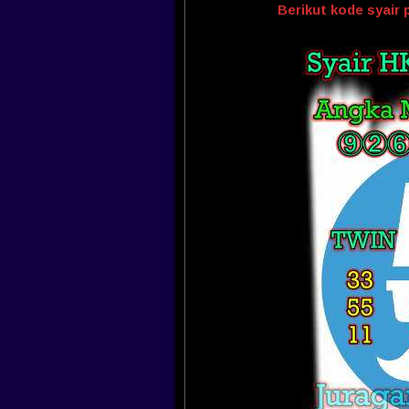
Berikut kode syair 