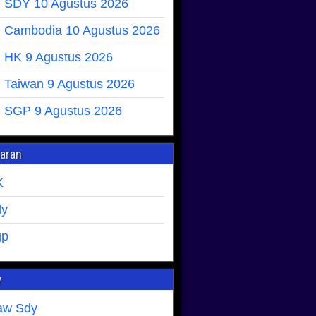
i SDY 10 Agustus 2026
i Cambodia 10 Agustus 2026
i HK 9 Agustus 2026
i Taiwan 9 Agustus 2026
i SGP 9 Agustus 2026
uaran
K
dy
gp
w
aw Sdy