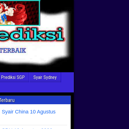
Prediksi SGP
Syair Sydney
Terbaru
i Syair China 10 Agustus