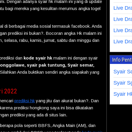
b ini. Dengan adanya syair hk malam ini yang di update
Live Dr
ntu bagi mereka yang kesulitan merumus angka togel
Live Dr
kenal di berbagai media sosial termasuk facebook. Anda
Live Dr
uragan prediksi ini bukan?. Bocoran angka Hk malam ini
n, selasa, rabu, kamis, jumat, sabtu dan minggu dan
Live D
rediksi dan
kode syair hk
malam ini dengan syair
Info Pent
ronggolawe, syair pak tuntung, Syair semar,
Syair S
 Silahkan Anda buktikan sendiri angka siapakah yang
Syair S
ri 2022
Syair H
 mencari
prediksi hk
yang jitu dan akurat bukan?. Dan
karena prediksi hongkong saya ini bisa dikatakan
ngan prediksi yang ada di situs lain.
eberapa pola seperti BBFS, Angka Main (AM), dan