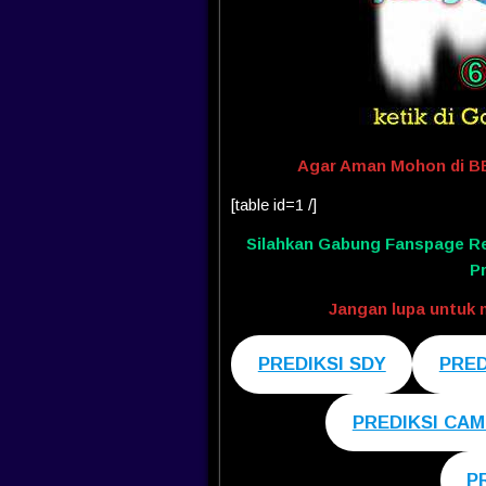
Agar Aman Mohon di BB 
[table id=1 /]
Silahkan Gabung Fanspage Re
Pr
Jangan lupa untuk m
PREDIKSI SDY
PRED
PREDIKSI CA
P