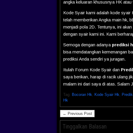
angka keluaran khususnya HK atau 
Kode Syair kami adalah kode syair 
telah memberikan Angka main hk, bb
menjadi pola 2D. Tentunya, ini ak
dengan syair kami ini. Kami berhara
Semoga dengan adanya
prediksi 
bisa mendatangkan kemenangan bag
prediksi Anda sendiri ya juragan.
Itulah Forum Kode Syair dan
Predi
saya berikan, harap di racik ulang j
malam ini dari saya di atas. Salam J
Tag:
Bocoran Hk
,
Kode Syair Hk
,
Predik
Hk
← Previous Post
Tinggalkan Balasan