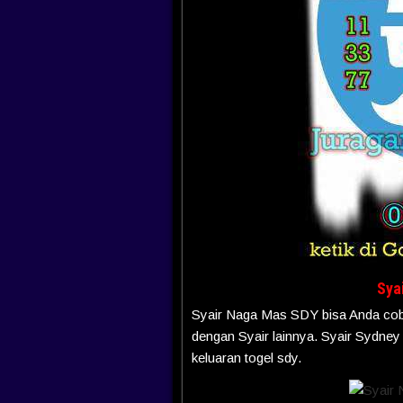
Sya
Syair Naga Mas SDY bisa Anda coba
dengan Syair lainnya. Syair Sydney
keluaran togel sdy.