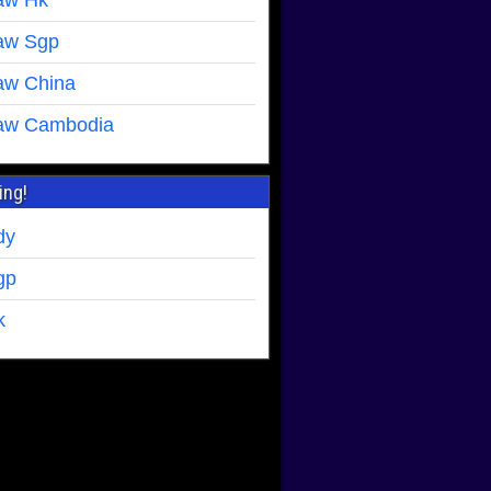
aw Hk
aw Sgp
aw China
raw Cambodia
ing!
dy
gp
k