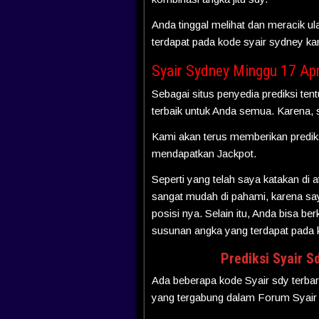
Anda tinggal melihat dan meracik ul
terdapat pada kode syair sydney ka
Syair Sydney Minggu 17 Apr
Sebagai situs penyedia prediksi ten
terbaik untuk Anda semua. Karena,
Kami akan terus memberikan predik
mendapatkan Jackpot.
Seperti yang telah saya katakan di 
sangat mudah di pahami, karena s
posisi nya. Selain itu, Anda bisa be
susunan angka yang terdapat pada 
Prediksi Syair S
Ada beberapa kode Syair sdy terbaru
yang tergabung dalam Forum Syair Sy