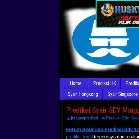
Home
Prediksi HK
Predik
Syair Hongkong
Syair Singapore
Prediksi Syair SDY Ming
juraganprediksi
Prediksi Sdy
,
Sya
Forum Syair dan Prediksi Sdy 17 
prediksi togel
terpercaya dan teraku