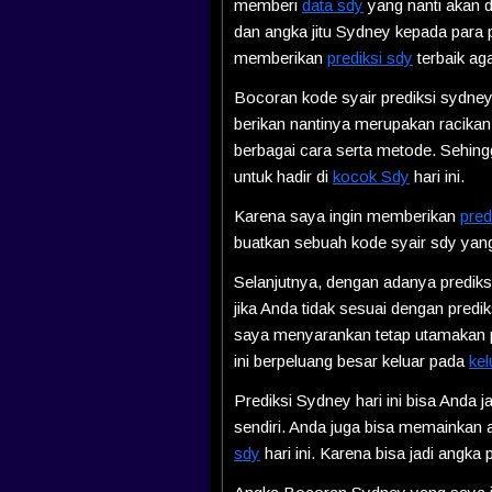
memberi
data sdy
yang nanti akan di
dan angka jitu Sydney kepada par
memberikan
prediksi sdy
terbaik aga
Bocoran kode syair prediksi sydney
berikan nantinya merupakan racik
berbagai cara serta metode. Sehingg
untuk hadir di
kocok Sdy
hari ini.
Karena saya ingin memberikan
pred
buatkan sebuah kode syair sdy yang
Selanjutnya, dengan adanya prediksi
jika Anda tidak sesuai dengan predi
saya menyarankan tetap utamakan pr
ini berpeluang besar keluar pada
kel
Prediksi Sydney hari ini bisa Anda j
sendiri. Anda juga bisa memainkan
sdy
hari ini. Karena bisa jadi angka 