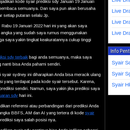
Live Dr
jadikan kode syair prediksi sdy Januari 19 Januari
a pembaca semuanya. Dan saya pun akan berusaha
Live Dr
r setiap putaran selalu Jp.
Live Dr
 Rabu 19 Januari 2022 hari ini yang akan saya
an angka yang sudah saya rumus menggunakan
Live D
a saya yakin tingkat keakuratannya cukup tinggi
Info Pent
iksi sdy terbaik
bagi anda semuanya, maka saya
Syair S
 nanti bisa Anda pahami sendiri.
Syair S
 syair sydney ini diharapkan Anda bisa meracik ulang
ksi yang terdapat pada kode syair tersebut. Karena,
Syair H
ediksi sendiri. Namun, saya yakin jika prediksi saya
uaran sdy
hari ini.
adikan referensi atau perbandingan dari prediksi Anda
 angka BBFS, AM dan AI yang tertera di kode
syair
prediksi saya salah posisi nya.