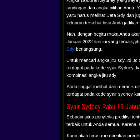
Angka Bocoran Sydney yang saya jad
tandingan dari angka pilihan Anda.
yaitu harus melihat Data Sdy dan j
keluaran tersebut bisa Anda jadikan
Nah, dengan begitu maka Anda aka
Januari 2022 hari ini yang terbaik, j
Sdy
berlangsung.
Untuk mencari angka jitu sdy 2d 3d
terdapat pada kode syair Sydney, k
kombinasi angka jitu sdy.
Anda tinggal melihat dan meracik ul
terdapat pada kode syair sydney ka
Syair Sydney Rabu 19 Janu
Sebagai situs penyedia prediksi ten
terbaik untuk Anda semua. Karena,
Kami akan terus memberikan prediksi