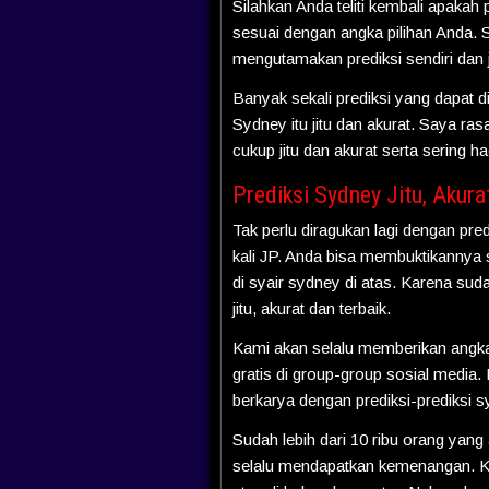
Silahkan Anda teliti kembali apakah 
sesuai dengan angka pilihan Anda.
mengutamakan prediksi sendiri dan j
Banyak sekali prediksi yang dapat di
Sydney itu jitu dan akurat. Saya ras
cukup jitu dan akurat serta sering ha
Prediksi Sydney Jitu, Akura
Tak perlu diragukan lagi dengan pre
kali JP. Anda bisa membuktikanny
di syair sydney di atas. Karena suda
jitu, akurat dan terbaik.
Kami akan selalu memberikan angka
gratis di group-group sosial media
berkarya dengan prediksi-prediksi s
Sudah lebih dari 10 ribu orang yang 
selalu mendapatkan kemenangan. K