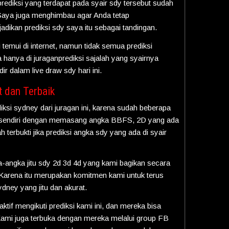
prediksi yang terdapat pada syair sdy tersebut sudah
 Saya juga menghimbau agar Anda tetap
adikan prediksi sdy saya itu sebagai tandingan.
 temui di internet, namun tidak semua prediksi
a hanya di juraganprediksi sajalah yang syairnya
dir dalam live draw sdy hari ini.
t dan Terbaik
diksi sydney dari juragan ini, karena sudah beberapa
a sendiri dengan memasang angka BBFS, 2D yang ada
h terbukti jika prediksi angka sdy yang ada di syair
-angka jitu sdy 2d 3d 4d yang kami bagikan secara
. Karena itu merupakan komitmen kami untuk terus
ydney yang jitu dan akurat.
aktif mengikuti prediksi kami ini, dan mereka bisa
ami juga terbuka dengan mereka melalui group FB