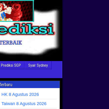
Prediksi SGP
Syair Sydney
Terbaru
i HK 8 Agustus 2026
i Taiwan 8 Agustus 2026