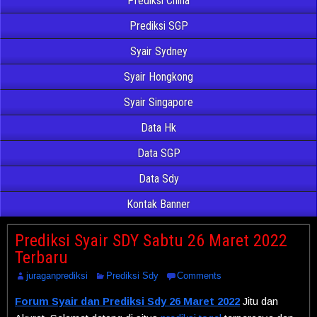
Prediksi China
Prediksi SGP
Syair Sydney
Syair Hongkong
Syair Singapore
Data Hk
Data SGP
Data Sdy
Kontak Banner
Prediksi Syair SDY Sabtu 26 Maret 2022
Terbaru
juraganprediksi
Prediksi Sdy
Comments
Forum Syair dan Prediksi Sdy 26 Maret 2022
Jitu dan