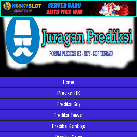
Home
Prediksi HK
Prediksi Sdy
Prediksi Taiwan
Prediksi Kamboja