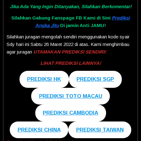
Jika Ada Yang Ingin Ditanyakan, Silahkan Berkomentar!
Silahkan Gabung Fanspage FB Kami di Sini
Prediksi
Angka Jitu
Di jamin Anti JAMU!
Silahkan juragan mengolah sendiri menggunakan kode syair
Sdy hari ini Sabtu 26 Maret 2022 di atas. Kami menghimbau
agar juragan
UTAMAKAN PREDIKSI SENDIRI!
LIHAT PREDIKSI LAINNYA!
PREDIKSI HK
PREDIKSI SGP
PREDIKSI TOTO MACAU
PREDIKSI CAMBODIA
PREDIKSI CHINA
PREDIKSI TAIWAN