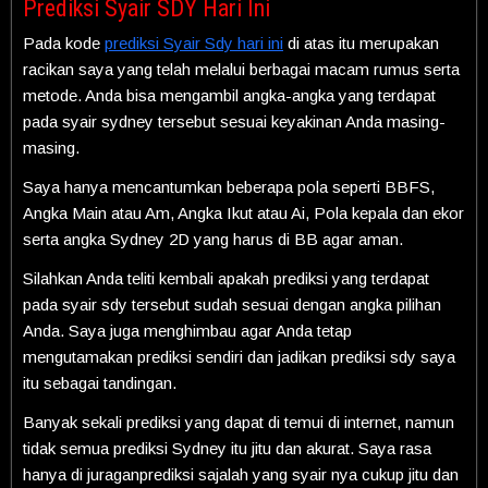
Prediksi Syair SDY Hari Ini
Pada kode
prediksi Syair Sdy hari ini
di atas itu merupakan
racikan saya yang telah melalui berbagai macam rumus serta
metode. Anda bisa mengambil angka-angka yang terdapat
pada syair sydney tersebut sesuai keyakinan Anda masing-
masing.
Saya hanya mencantumkan beberapa pola seperti BBFS,
Angka Main atau Am, Angka Ikut atau Ai, Pola kepala dan ekor
serta angka Sydney 2D yang harus di BB agar aman.
Silahkan Anda teliti kembali apakah prediksi yang terdapat
pada syair sdy tersebut sudah sesuai dengan angka pilihan
Anda. Saya juga menghimbau agar Anda tetap
mengutamakan prediksi sendiri dan jadikan prediksi sdy saya
itu sebagai tandingan.
Banyak sekali prediksi yang dapat di temui di internet, namun
tidak semua prediksi Sydney itu jitu dan akurat. Saya rasa
hanya di juraganprediksi sajalah yang syair nya cukup jitu dan