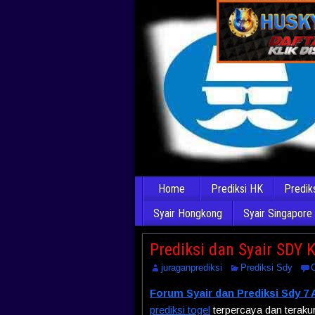
Home
Prediksi HK
Predik
Syair Hongkong
Syair Singapore
Prediksi dan Syair SDY 
juraganprediksi
Prediksi Sdy
Forum Syair dan Prediksi Sdy 7 A
prediksi togel
terpercaya dan teraku