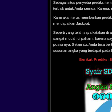
Sebagai situs penyedia prediksi ten
terbaik untuk Anda semua. Karena,
Kami akan terus memberikan prediksi
mendapatkan Jackpot.
Seperti yang telah saya katakan di 
sangat mudah di pahami, karena s
posisi nya. Selain itu, Anda bisa be
susunan angka yang terdapat pada 
Berikut Prediksi S