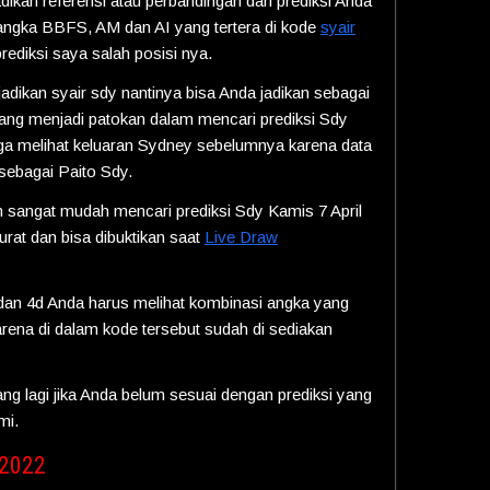
adikan referensi atau perbandingan dari prediksi Anda
 angka BBFS, AM dan AI yang tertera di kode
syair
prediksi saya salah posisi nya.
ikan syair sdy nantinya bisa Anda jadikan sebagai
 Yang menjadi patokan dalam mencari prediksi Sdy
uga melihat keluaran Sydney sebelumnya karena data
 sebagai Paito Sdy.
 sangat mudah mencari prediksi Sdy Kamis 7 April
akurat dan bisa dibuktikan saat
Live Draw
 dan 4d Anda harus melihat kombinasi angka yang
arena di dalam kode tersebut sudah di sediakan
ang lagi jika Anda belum sesuai dengan prediksi yang
mi.
 2022