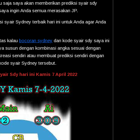
tu saja saya akan memberikan prediksi syair sdy
 saya ingin Anda semua merasakan JP.
 syair Sydney terbaik hari ini untuk Anda agar Anda
atas kalau
bocoran sydney
dan kode syair sdy saya ini
aya susun dengan kombinasi angka sesuai dengan
rkreasi sendiri atau membuat prediksi sendiri dengan
kode syair Sydney tersebut.
yair Sdy hari ini Kamis 7 April 2022