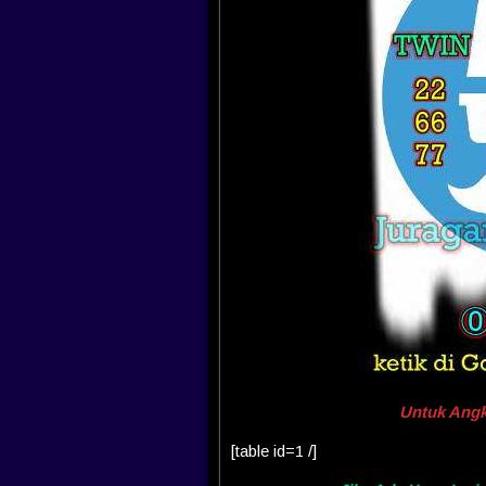
Untuk Angk
[table id=1 /]