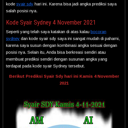
kode
syair sdy
hari ini. Karena bisa jadi angka prediksi saya
salah posisi nya.
Kode Syair Sydney 4 November 2021
Seperti yang telah saya katakan di atas kalau
bocoran
sydney
dan kode syair sdy saya ini sangat mudah di pahami,
karena saya susun dengan kombinasi angka sesuai dengan
posisi nya. Selain itu, Anda bisa berkreasi sendiri atau
membuat prediksi sendiri dengan susunan angka yang
terdapat pada kode syair Sydney tersebut.
Berikut Prediksi Syair Sdy hari ini Kamis 4 November
2021