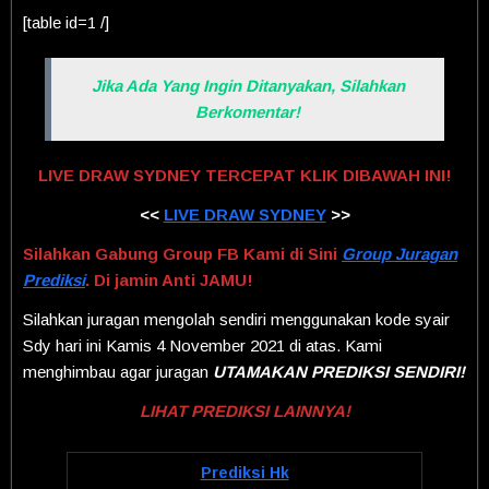
[table id=1 /]
Jika Ada Yang Ingin Ditanyakan, Silahkan
Berkomentar!
LIVE DRAW SYDNEY TERCEPAT KLIK DIBAWAH INI!
<<
LIVE DRAW SYDNEY
>>
Silahkan Gabung Group FB Kami di Sini
Group Juragan
Prediksi
. Di jamin Anti JAMU!
Silahkan juragan mengolah sendiri menggunakan kode syair
Sdy hari ini Kamis 4 November 2021 di atas. Kami
menghimbau agar juragan
UTAMAKAN PREDIKSI SENDIRI!
LIHAT PREDIKSI LAINNYA!
Prediksi Hk