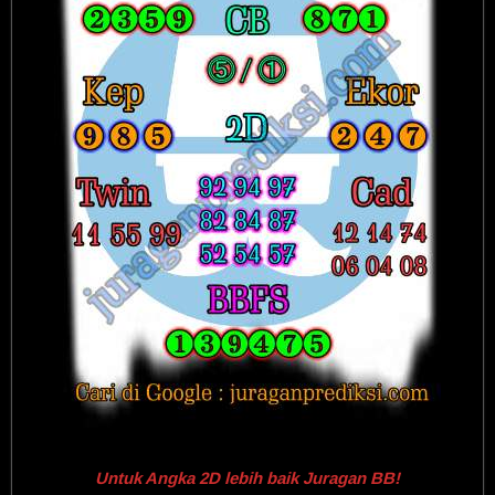
Untuk Angka 2D lebih baik Juragan BB!