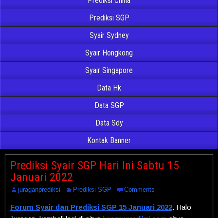
Prediksi China
Prediksi SGP
Syair Sydney
Syair Hongkong
Syair Singapore
Data Hk
Data SGP
Data Sdy
Kontak Banner
Prediksi Syair SGP Hari Ini Sabtu 15
Januari 2022
juraganprediksi
Prediksi SGP
Comments
Forum Syair dan Prediksi SGP 15 Januari 2022
. Halo