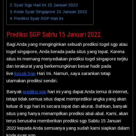
Syair Sgp Hari Ini 15 Januari 2022
Kode Syair Singapore 15 Januari 2022
Prediksi Syair SGP Hari Ini
Prediksi SGP Sabtu 15 Januari 2022
Bagi Anda yang menginginkan sebuah prediksi togel sgp atau
togel singapore, Anda berada pada situs yang tepat. Karena
situs ini memang menyediakan prediksi togel singapore terjitu
dan terakurat yang berkemungkinan besar hadir pada
live
kocok Sgp
Hari Ini. Namun, saya sarankan tetap
utamakan prediksi sendiri.
Banyak
prediksi sgp
hari ini yang dapat Anda temui di internet,
tetapi tidak semua situs dapat memprediksi angka yang akan
keluar di sgp hari ini secara tepat dan akurat. Bahkan, banyak
situs yang hanya menampilkan prediksi abal-abal. Kami, akan
terus berusaha memberikan prediksi sgp Sabtu 15 Januari
2022 kepada Anda semuanya yang sudah kami siapkan dalam
kode syair sgp.