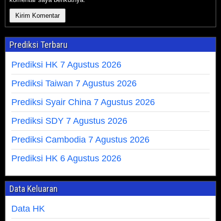
Prediksi Terbaru
Prediksi HK 7 Agustus 2026
Prediksi Taiwan 7 Agustus 2026
Prediksi Syair China 7 Agustus 2026
Prediksi SDY 7 Agustus 2026
Prediksi Cambodia 7 Agustus 2026
Prediksi HK 6 Agustus 2026
Data Keluaran
Data HK