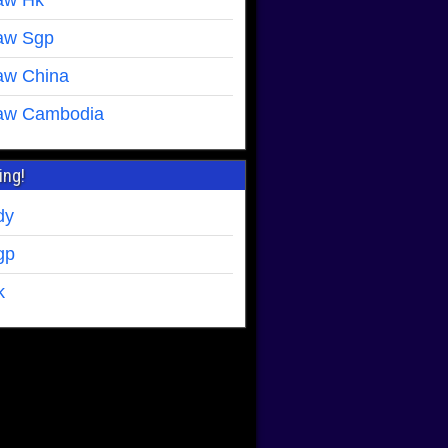
aw Hk
aw Sgp
aw China
raw Cambodia
ing!
dy
gp
k