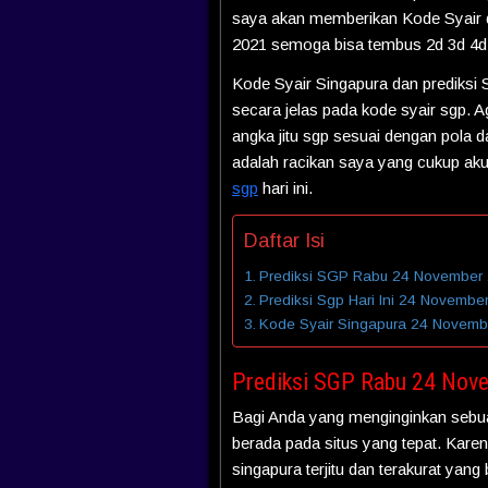
saya akan memberikan Kode Syair d
2021 semoga bisa tembus 2d 3d 4d
Kode Syair Singapura dan prediksi 
secara jelas pada kode syair sgp. 
angka jitu sgp sesuai dengan pola d
adalah racikan saya yang cukup akur
sgp
hari ini.
Daftar Isi
Prediksi SGP Rabu 24 November
Prediksi Sgp Hari Ini 24 Novembe
Kode Syair Singapura 24 Novemb
Prediksi SGP Rabu 24 Nov
Bagi Anda yang menginginkan sebuah
berada pada situs yang tepat. Kare
singapura terjitu dan terakurat yan