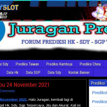
si Sdy
Prediksi Taiwan
Prediksi Kamboja
Prediksi China
Data Hk
Data SGP
Data Sdy
Kontak Banner
Prediksi 
Rabu 24 November 2021
Comments
Prediks
4 November 2021
. Halo Juragan, kembali lagi di
Prediks
gel Hk, Sdy, Sgp Terpercaya, Jitu dan Akurat. Kali ini