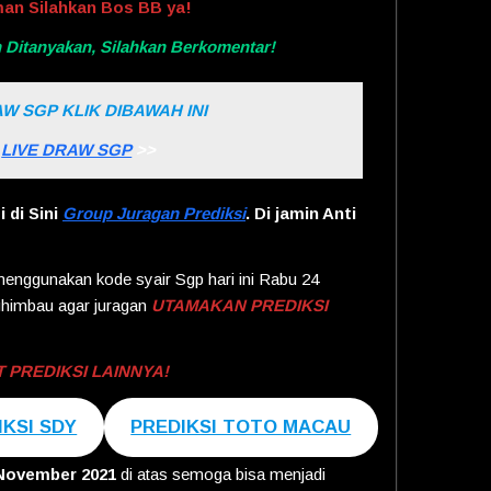
an Silahkan Bos BB ya!
n Ditanyakan, Silahkan Berkomentar!
AW SGP KLIK DIBAWAH INI
<
LIVE DRAW SGP
>>
 di Sini
Group Juragan Prediksi
. Di jamin Anti
menggunakan kode syair Sgp hari ini Rabu 24
himbau agar juragan
UTAMAKAN PREDIKSI
T PREDIKSI LAINNYA!
IKSI SDY
PREDIKSI TOTO MACAU
4 November 2021
di atas semoga bisa menjadi