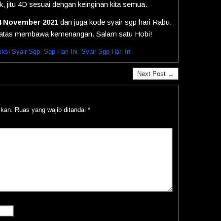
k, jitu 4D sesuai dengan keinginan kita semua.
4 November 2021
dan juga kode syair sgp hari Rabu.
di atas membawa kemenangan. Salam satu Hobi!
iksi Syair Sgp
,
Sgp Hari Ini
,
Syair Sgp Hari Ini
Next Post →
ikan.
Ruas yang wajib ditandai
*