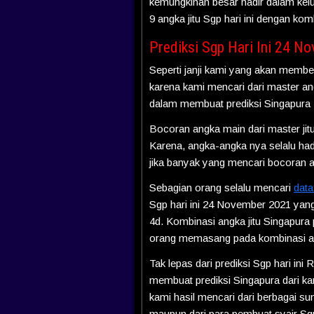
kemungkinan besar hadir dalam kel
9 angka jitu Sgp hari ini dengan ko
Prediksi Sgp Hari Ini 24 N
Seperti janji kami yang akan member
karena kami mencari dari master an
dalam membuat prediksi Singapura
Bocoran angka main dari master jitu
Karena, angka-angka nya selalu had
jika banyak yang mencari bocoran 
Sebagian orang selalu mencari
data
Sgp hari ini 24 November 2021 yang 
4d. Kombinasi angka jitu Singapura 
orang memasang pada kombinasi an
Tak lepas dari prediksi Sgp hari i
membuat prediksi Singapura dari kam
kami hasil mencari dari berbagai su
maupun dari para pembuat syair Sg