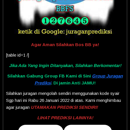
Agar Aman Silahkan Bos BB ya!
[table id=1 /]
Jika Ada Yang Ingin Ditanyakan, Silahkan Berkomentar!
Silahkan Gabung Group FB Kami di Sini
Group Juragan
Prediksi
. Di jamin Anti JAMU!
Silahkan juragan mengolah sendiri menggunakan kode syair
Sgp hari ini Rabu 26 Januari 2022 di atas. Kami menghimbau
agar juragan
UTAMAKAN PREDIKSI SENDIRI!
LIHAT PREDIKSI LAINNYA!