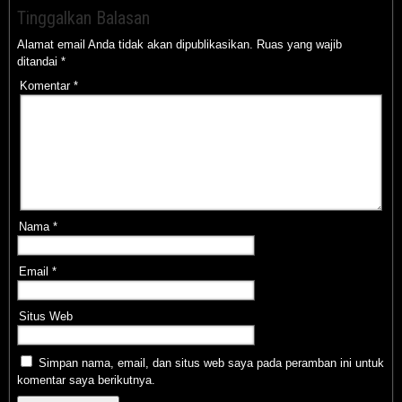
Tinggalkan Balasan
Alamat email Anda tidak akan dipublikasikan.
Ruas yang wajib
ditandai
*
Komentar
*
Nama
*
Email
*
Situs Web
Simpan nama, email, dan situs web saya pada peramban ini untuk
komentar saya berikutnya.