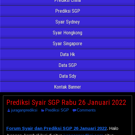
Prediksi China
Prediksi SGP
Syair Sydney
Syair Hongkong
Syair Singapore
Data Hk
Data SGP
Data Sdy
Kontak Banner
Prediksi Syair SGP Rabu 26 Januari 2022
juraganprediksi
Prediksi SGP
Comments
Forum Syair dan Prediksi SGP 26 Januari 2022
. Halo