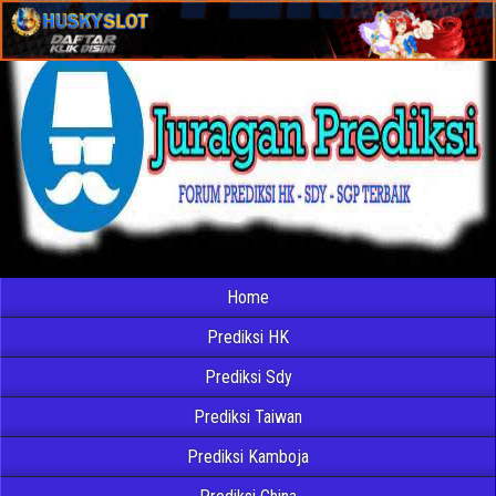
Home
Prediksi HK
Prediksi Sdy
Prediksi Taiwan
Prediksi Kamboja