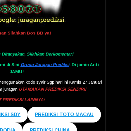
an Silahkan Bos BB ya!
n Ditanyakan, Silahkan Berkomentar!
i di Sini
Group Juragan Prediksi
. Di jamin Anti
JAMU!
menggunakan kode syair Sgp hari ini Kamis 27 Januari
r juragan
UTAMAKAN PREDIKSI SENDIRI!
T PREDIKSI LAINNYA!
IKSI SDY
PREDIKSI TOTO MACAU
MBODIA
PREDIKSI CHINA