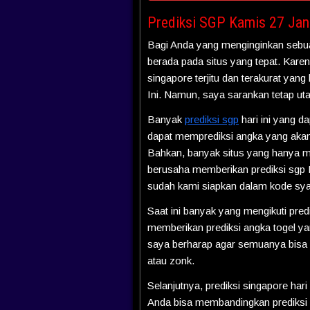
Prediksi SGP Kamis 27 Jan
Bagi Anda yang menginginkan sebuah
berada pada situs yang tepat. Kare
singapore terjitu dan terakurat yan
Ini. Namun, saya sarankan tetap uta
Banyak
prediksi sgp
hari ini yang da
dapat memprediksi angka yang akan k
Bahkan, banyak situs yang hanya me
berusaha memberikan prediksi sgp
sudah kami siapkan dalam kode sya
Saat ini banyak yang mengikuti pred
memberikan prediksi angka togel ya
saya berharap agar semuanya bisa m
atau zonk.
Selanjutnya, prediksi singapore hari
Anda bisa membandingkan prediksi sa