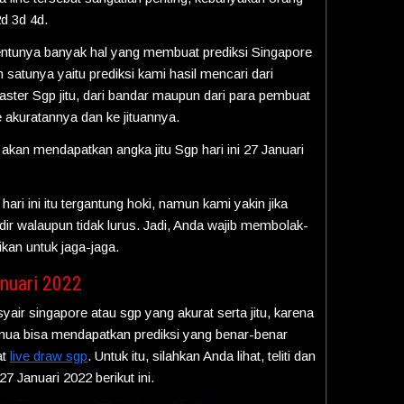
d 3d 4d.
i tentunya banyak hal yang membuat prediksi Singapore
h satunya yaitu prediksi kami hasil mencari dari
ster Sgp jitu, dari bandar maupun dari para pembuat
 akuratannya dan ke jituannya.
kan mendapatkan angka jitu Sgp hari ini 27 Januari
ari ini itu tergantung hoki, namun kami yakin jika
adir walaupun tidak lurus. Jadi, Anda wajib membolak-
ikan untuk jaga-jaga.
anuari 2022
ir singapore atau sgp yang akurat serta jitu, karena
mua bisa mendapatkan prediksi yang benar-benar
at
live draw sgp
. Untuk itu, silahkan Anda lihat, teliti dan
7 Januari 2022 berikut ini.