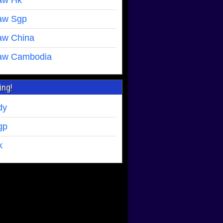
aw Hk
aw Sgp
aw China
raw Cambodia
ing!
dy
gp
k