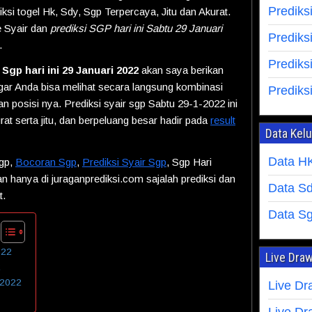
Prediks
iksi togel Hk, Sdy, Sgp Terpercaya, Jitu dan Akurat.
e Syair dan
prediksi SGP hari ini Sabtu 29 Januari
Prediks
.
Prediks
 Sgp hari ini 29 Januari 2022
akan saya berikan
Agar Anda bisa melihat secara langsung kombinasi
Prediks
an posisi nya. Prediksi syair sgp Sabtu 29-1-2022 ini
at serta jitu, dan berpeluang besar hadir pada
result
Data Kel
Data H
Sgp,
Bocoran Sgp
,
Prediksi Syair Sgp
, Sgp Hari
Dan hanya di juraganprediksi.com sajalah prediksi dan
Data S
t.
Data S
022
Live Dra
2
 2022
Live Dr