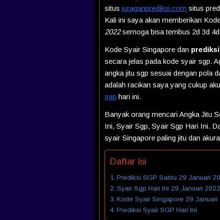
situs
juraganprediksi.com
situs pred
Kali ini saya akan memberikan Kod
2022
semoga bisa tembus 2d 3d 4d
Kode Syair Singapore dan
prediksi
secara jelas pada kode syair sgp. 
angka jitu sgp sesuai dengan pola d
adalah racikan saya yang cukup akur
sgp
hari ini.
Banyak orang mencari Angka Jitu 
Ini, Syair Sgp, Syair Sgp Hari Ini. 
syair Singapore paling jitu dan akura
Daftar Isi
Prediksi SGP Sabtu 29 Januari 2
Syair Sgp Hari Ini 29 Januari 202
Kode Syair Singapore 29 Januari
Prediksi Syair SGP Hari Ini