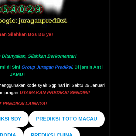
an Silahkan Bos BB ya!
n Ditanyakan, Silahkan Berkomentar!
i di Sini
Group Juragan Prediksi
. Di jamin Anti
JAMU!
menggunakan kode syair Sgp hari ini Sabtu 29 Januari
r juragan
UTAMAKAN PREDIKSI SENDIRI!
T PREDIKSI LAINNYA!
IKSI SDY
PREDIKSI TOTO MACAU
MBODIA
PREDIKSI CHINA