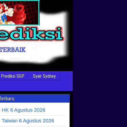
Prediksi SGP
Syair Sydney
Terbaru
i HK 6 Agustus 2026
i Taiwan 6 Agustus 2026