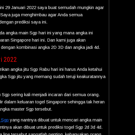
 ini 29 Januari 2022 saya buat semudah mungkin agar
g. Saya juga menghimbau agar Anda semua
dengan prediksi saya ini.
a angka main Sgp hari ini yang mana angka ini
aran Singapore hari ini. Dan kami juga akan
ni dengan kombinasi angka 2D 3D dan angka jadi 4d.
ri 2022
ikan angka jitu Sgp Rabu hari ini harus Anda ketahui
gka Sgp jitu yang memang sudah teruji keakuratannya
 Sgp sering kali menjadi incaran dari semua orang.
ir dalam keluaran togel Singapore sehingga tak heran
angka master Sgp tersebut.
 Sgp
yang nantnya dibuat untuk mencari angka main
ntinya akan dibuat untuk prediksi togel Sgp 2d 3d 4d.
a line tersebut sangatlah penting, kebanyakan orang