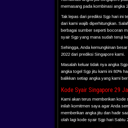
memasang pada kombinasi angka 2
Tak lepas dari prediksi Sgp hari in
dari kami wajib diperhitungkan. Sala
berbagai sumber seperti bocoran ma
syair Sgp yang mana sudah teruji ke
Sehingga, Anda kemungkinan besar a
2022 dari prediksi Singapore kami.
Masalah keluar tidak nya angka Sgp h
angka togel Sgp jitu kami ini 80% h
balikkan setiap angka yang kami ber
Kode Syair Singapore 29 J
Kami akan terus memberikan kode sya
inilah komitmen saya agar Anda se
memberikan angka jitu dan hadir sa
olah lagi kode syair Sgp hari Sabtu 2