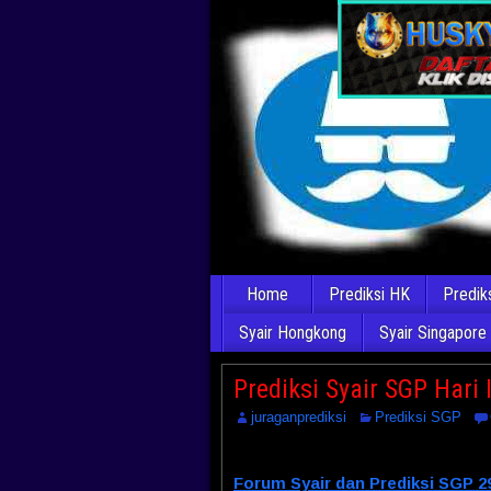
Home
Prediksi HK
Predik
Syair Hongkong
Syair Singapore
Prediksi Syair SGP Hari
juraganprediksi
Prediksi SGP
Forum Syair dan Prediksi SGP 29