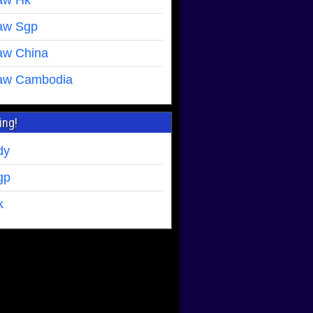
aw Hk
aw Sgp
aw China
raw Cambodia
ing!
dy
gp
k