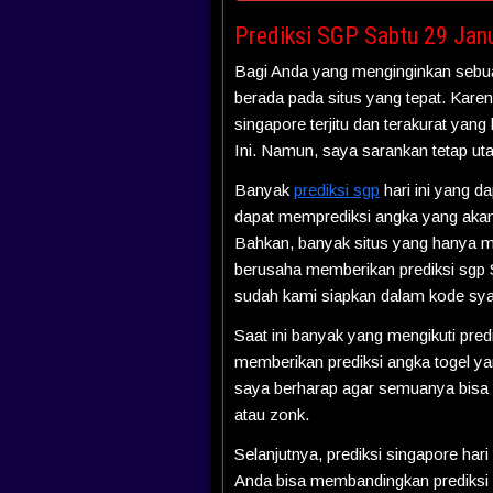
Prediksi SGP Sabtu 29 Jan
Bagi Anda yang menginginkan sebuah
berada pada situs yang tepat. Kare
singapore terjitu dan terakurat yan
Ini. Namun, saya sarankan tetap uta
Banyak
prediksi sgp
hari ini yang da
dapat memprediksi angka yang akan k
Bahkan, banyak situs yang hanya me
berusaha memberikan prediksi sgp
sudah kami siapkan dalam kode sya
Saat ini banyak yang mengikuti pred
memberikan prediksi angka togel ya
saya berharap agar semuanya bisa m
atau zonk.
Selanjutnya, prediksi singapore hari 
Anda bisa membandingkan prediksi sa