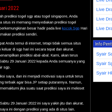
Live Dr
uari 2022
Live Dr
 prediksi togel sgp atau togel singapore, Anda
Live Dr
na situs ini memang menyediakan prediksi togel
g berkemungkinan besar hadir pada live
kocok Sgp
Hari
Live D
makan prediksi sendiri.
pat Anda temui di internet, tetapi tidak semua situs
Info Pent
eluar di sgp hari ini secara tepat dan akurat.
Syair S
nampilkan prediksi abal-abal. Kami, akan terus
 Sabtu 29 Januari 2022 kepada Anda semuanya yang
Syair S
ir sgp.
Syair H
iksi saya, dan ini menjadi motivasi saya untuk terus
ng terbaik agar bisa JP setiap putarannya. Namun,
emaklumi jika suatu saat prediksi saya ini meleset
Sabtu 29 Januari 2022 ini saya yakin jitu dan akurat.
ya ini dengan prediksi yang ada di situs lain.