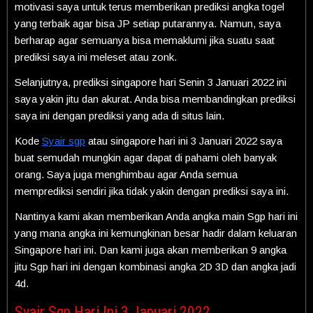
motivasi saya untuk terus memberikan prediksi angka togel
yang terbaik agar bisa JP setiap putarannya. Namun, saya
berharap agar semuanya bisa memaklumi jika suatu saat
prediksi saya ini meleset atau zonk.
Selanjutnya, prediksi singapore hari Senin 3 Januari 2022 ini
saya yakin jitu dan akurat. Anda bisa membandingkan prediksi
saya ini dengan prediksi yang ada di situs lain.
Kode
Syair sgp
atau singapore hari ini 3 Januari 2022 saya
buat semudah mungkin agar dapat di pahami oleh banyak
orang. Saya juga menghimbau agar Anda semua
memprediksi sendiri jika tidak yakin dengan prediksi saya ini.
Nantinya kami akan memberikan Anda angka main Sgp hari ini
yang mana angka ini kemungkinan besar hadir dalam keluaran
Singapore hari ini. Dan kami juga akan memberikan 9 angka
jitu Sgp hari ini dengan kombinasi angka 2D 3D dan angka jadi
4d.
Syair Sgp Hari Ini 3 Januari 2022