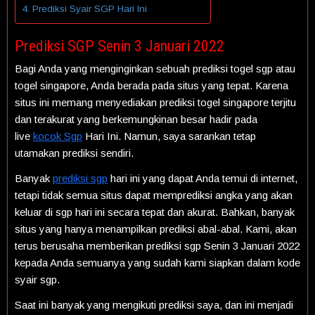
Prediksi Syair SGP Hari Ini
Prediksi SGP Senin 3 Januari 2022
Bagi Anda yang menginginkan sebuah prediksi togel sgp atau
togel singapore, Anda berada pada situs yang tepat. Karena
situs ini memang menyediakan prediksi togel singapore terjitu
dan terakurat yang berkemungkinan besar hadir pada
live
kocok Sgp
Hari Ini. Namun, saya sarankan tetap
utamakan prediksi sendiri.
Banyak
prediksi sgp
hari ini yang dapat Anda temui di internet,
tetapi tidak semua situs dapat memprediksi angka yang akan
keluar di sgp hari ini secara tepat dan akurat. Bahkan, banyak
situs yang hanya menampilkan prediksi abal-abal. Kami, akan
terus berusaha memberikan prediksi sgp Senin 3 Januari 2022
kepada Anda semuanya yang sudah kami siapkan dalam kode
syair sgp.
Saat ini banyak yang mengikuti prediksi saya, dan ini menjadi