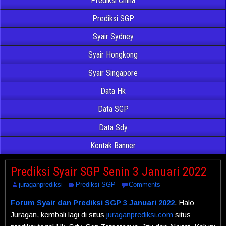
Prediksi China
Prediksi SGP
Syair Sydney
Syair Hongkong
Syair Singapore
Data Hk
Data SGP
Data Sdy
Kontak Banner
Prediksi Syair SGP Senin 3 Januari 2022
juraganprediksi
Prediksi SGP
Comments
Forum Syair dan Prediksi SGP 3 Januari 2022
. Halo
Juragan, kembali lagi di situs
juraganprediksi.com
situs