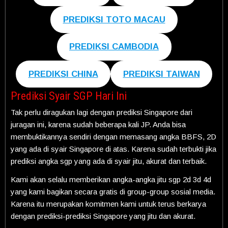
PREDIKSI TOTO MACAU
PREDIKSI CAMBODIA
PREDIKSI CHINA
PREDIKSI TAIWAN
Prediksi Syair SGP Hari Ini
Tak perlu diragukan lagi dengan prediksi Singapore dari
juragan ini, karena sudah beberapa kali JP. Anda bisa
membuktikannya sendiri dengan memasang angka BBFS, 2D
yang ada di syair Singapore di atas. Karena sudah terbukti jika
prediksi angka sgp yang ada di syair jitu, akurat dan terbaik.
Kami akan selalu memberikan angka-angka jitu sgp 2d 3d 4d
yang kami bagikan secara gratis di group-group sosial media.
Karena itu merupakan komitmen kami untuk terus berkarya
dengan prediksi-prediksi Singapore yang jitu dan akurat.