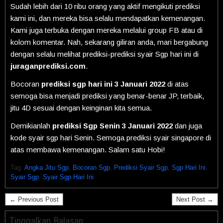
Sudah lebih dari 10 ribu orang yang aktif mengikuti prediksi
kami ini, dan mereka bisa selalu mendapatkan kemenangan.
Kami juga terbuka dengan mereka melalui group FB atau di
kolom komentar. Nah, sekarang giliran anda, mari bergabung
dengan selalu melihat prediksi-prediksi syair Sgp hari ini di
juraganprediksi.com
.
Bocoran
prediksi sgp hari ini 3 Januari 2022
di atas
semoga bisa menjadi prediksi yang benar-benar JP, terbaik,
jitu 4D sesuai dengan keinginan kita semua.
Demikianlah
prediksi Sgp Senin 3 Januari 2022
dan juga
kode syair sgp hari Senin. Semoga prediksi syair singapore di
atas membawa kemenangan. Salam satu Hobi!
Tag:
Angka Jitu Sgp
,
Bocoran Sgp
,
Prediksi Syair Sgp
,
Sgp Hari Ini
,
Syair Sgp
,
Syair Sgp Hari Ini
← Previous Post
Next Post →
Tinggalkan Balasan