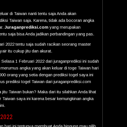
eluar di Taiwan nanti tentu saja Anda akan
iksi Taiwan saja. Karena, tidak ada bocoran angka
ar.
Juraganprediksi.com
yang merupakan
entu saja bisa Anda jadikan perbandingan yang pas.
uari 2022 tentu saja sudah racikan seorang master
ir itu cukup jitu dan akurat.
 Selasa 1 Februari 2022 dari juraganprediksi ini sudah
pek merumus angka yang akan keluar di toge Taiwan hari
2000 orang yang setia dengan prediksi togel saya ini
rus prediksi togel Taiwan dari juraganprediksi.com
itu Taiwan bukan? Maka dari itu silahkan Anda lihat
air Taiwan saya ini karena besar kemungkinan angka
ni.
 2022
n hari ini tentunya membuat Anda bingung mau pilih