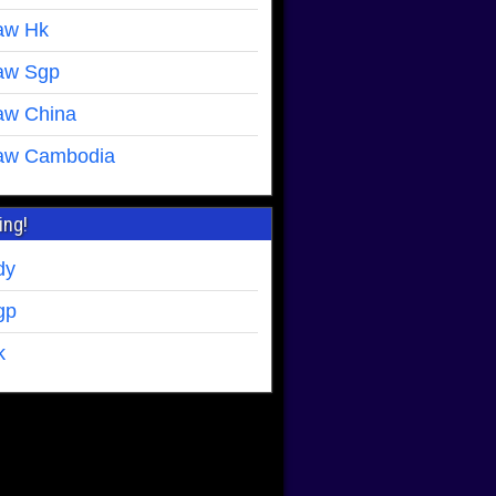
aw Hk
aw Sgp
aw China
raw Cambodia
ing!
dy
gp
k