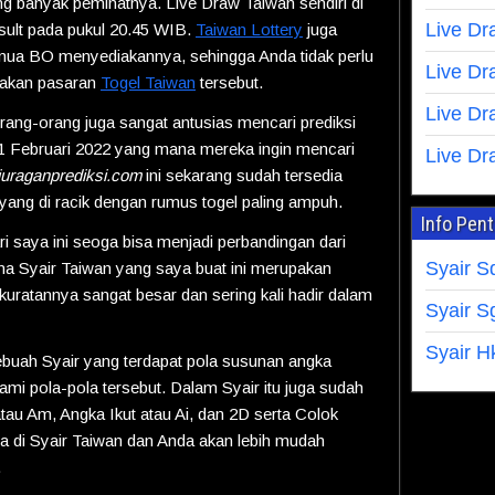
ng banyak peminatnya. Live Draw Taiwan sendiri di
Live Dr
sult pada pukul 20.45 WIB.
Taiwan Lottery
juga
mua BO menyediakannya, sehingga Anda tidak perlu
Live Dr
iakan pasaran
Togel Taiwan
tersebut.
Live Dr
orang-orang juga sangat antusias mencari prediksi
 1 Februari 2022 yang mana mereka ingin mencari
Live D
juraganprediksi.com
ini sekarang sudah tersedia
t yang di racik dengan rumus togel paling ampuh.
Info Pent
ari saya ini seoga bisa menjadi perbandingan dari
Syair S
na Syair Taiwan yang saya buat ini merupakan
akuratannya sangat besar dan sering kali hadir dalam
Syair S
Syair H
sebuah Syair yang terdapat pola susunan angka
 pola-pola tersebut. Dalam Syair itu juga sudah
au Am, Angka Ikut atau Ai, dan 2D serta Colok
a di Syair Taiwan dan Anda akan lebih mudah
.