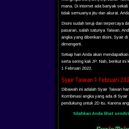
mana. Di internet ada banyak sekal
tidak semuanya jitu dan akurat. Anda
Disini sudah teruji dan terpercaya d
pasaran, salah satunya Taiwan. And
angka yang diberikan disini, Syair 
dimengerti.
Setiap hari Anda akan mendapatkan pr
serta sering kali JP. Nah, berikut i
1 Februari 2022.
Syair Taiwan 1 Februari 20
Dibawah ini adalah Syair Taiwan hari 
Kombinasi angka yang ada di Syair T
pendukung untuk 2D itu. Karena an
Silahkan Anda lihat sendiri