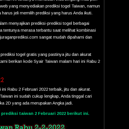
i web yang menyediakan prediksi togel Taiwan, namun
 harus jeli memilih prediksi yang harus Anda ikuti.
alam menyajikan prediksi-prediksi togel berbagai
a tentunya merasa terbantu saat melihat kombinasi
di juraganprediksi.com sangat mudah dipahami dan
ediksi togel gratis yang pastinya jitu dan akurat
ni kami berikan kode Syair Taiwan malam hari ini Rabu 2
22
ini Rabu 2 Februari 2022 terbaik, jitu dan akurat.
aiwan ini sudah cukup lengkap, Anda tinggal cari
gka 2D yang ada merupakan Angka jadi.
 prediksi taiwan 2 Februari 2022 berikut ini.