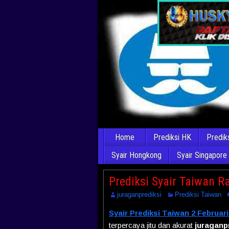
Home
Prediksi HK
Predik
Syair Hongkong
Syair Singapore
Prediksi Syair Taiwan R
juraganprediksi
Prediksi Taiwan
Syair Prediksi Taiwan 2 Februari
terpercaya jitu dan akurat
juraganp