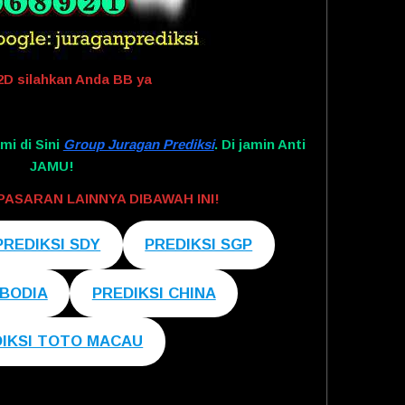
2D silahkan Anda BB ya
i di Sini
Group Juragan Prediksi
. Di jamin Anti
JAMU!
 PASARAN LAINNYA DIBAWAH INI!
PREDIKSI SDY
PREDIKSI SGP
MBODIA
PREDIKSI CHINA
IKSI TOTO MACAU