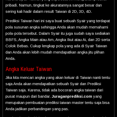
pribadi. Namun, tingkat ke akuratannya sangat besar dan
sering kali hadir dalam result Taiwan di 2D, 3D, 4D.
Prediksi Taiwan hari ini saya buat sebuah Syair yang terdapat
pola susunan angka sehingga Anda akan mudah memahami
pola-pola tersebut. Dalam Syair itu juga sudah saya sediakan
BBFS, Angka Main atau Am, Angka Ikut atau Ai, dan 2D serta
Colok Bebas. Cukup lengkap pola yang ada di Syair Taiwan
dan Anda akan lebih mudah mendapatkan angka jitu plihan
Anda.
Angka Keluar Taiwan
Jika kita mencari angka yang akan keluar di Taiwan nanti tentu
saja Anda akan mendapatkan sebuah Syair dan Prediksi
Taiwan saja. Karena, tidak ada bocoran angka taiwan dari
pusat maupun dari bandar.
Juraganprediksi.com
yang
merupakan pembuatan prediksi taiwan master tentu saja bisa
Anda jadikan perbandingan yang pas.