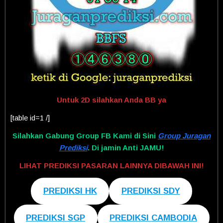
Untuk 2D silahkan Anda BB ya
[table id=1 /]
Silahkan Gabung Group FB Kami di Sini
Group Juragan
Prediksi
. Di jamin Anti JAMU!
LIHAT PREDIKSI PASARAN LAINNYA DIBAWAH INI!
PREDIKSI HK
PREDIKSI SDY
PREDIKSI SGP
PREDIKSI CAMBODIA