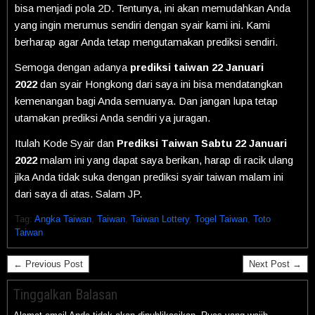
bisa menjadi pola 2D. Tentunya, ini akan memudahkan Anda
yang ingin merumus sendiri dengan syair kami ini. Kami
berharap agar Anda tetap mengutamakan prediksi sendiri.
Semoga dengan adanya
prediksi taiwan 22 Januari
2022
dan syair Hongkong dari saya ini bisa mendatangkan
kemenangan bagi Anda semuanya. Dan jangan lupa tetap
utamakan prediksi Anda sendiri ya juragan.
Itulah Kode Syair dan
Prediksi Taiwan Sabtu 22 Januari
2022
malam ini yang dapat saya berikan, harap di racik ulang
jika Anda tidak suka dengan prediksi syair taiwan malam ini
dari saya di atas. Salam JP.
Tag:
Angka Taiwan
,
Taiwan
,
Taiwan Lottery
,
Togel Taiwan
,
Toto
Taiwan
← Previous Post
Next Post →
Tinggalkan Balasan