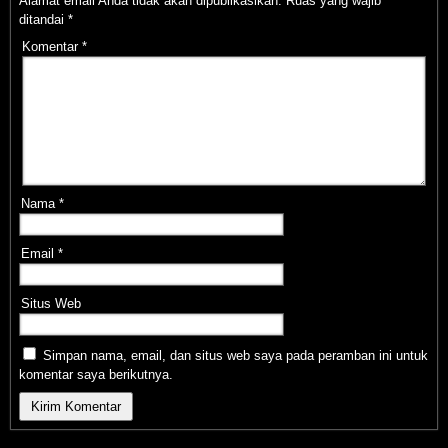
Alamat email Anda tidak akan dipublikasikan.
Ruas yang wajib
ditandai
*
Komentar
*
Nama
*
Email
*
Situs Web
Simpan nama, email, dan situs web saya pada peramban ini untuk
komentar saya berikutnya.