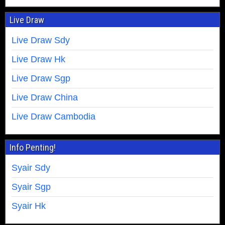
Live Draw
Live Draw Sdy
Live Draw Hk
Live Draw Sgp
Live Draw China
Live Draw Cambodia
Info Penting!
Syair Sdy
Syair Sgp
Syair Hk