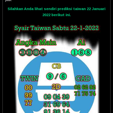
Silahkan Anda lihat sendiri prediksi taiwan 22
Januari
2022 berikut ini.