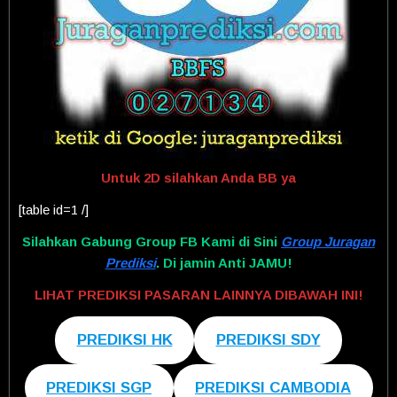
Untuk 2D silahkan Anda BB ya
[table id=1 /]
Silahkan Gabung Group FB Kami di Sini
Group Juragan
Prediksi
. Di jamin Anti JAMU!
LIHAT PREDIKSI PASARAN LAINNYA DIBAWAH INI!
PREDIKSI HK
PREDIKSI SDY
PREDIKSI SGP
PREDIKSI CAMBODIA