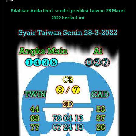
Silahkan Anda lihat sendiri prediksi taiwan 28 Maret
2022 berikut ini.