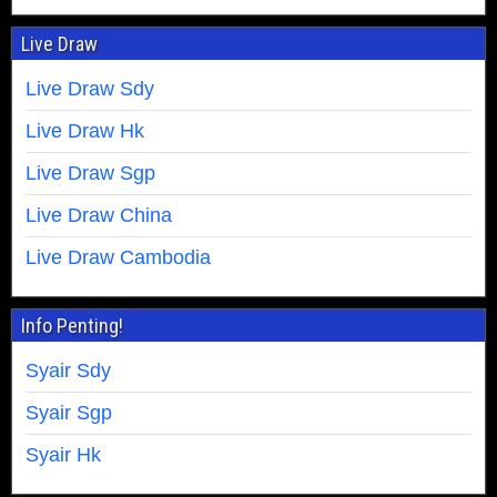
Live Draw
Live Draw Sdy
Live Draw Hk
Live Draw Sgp
Live Draw China
Live Draw Cambodia
Info Penting!
Syair Sdy
Syair Sgp
Syair Hk