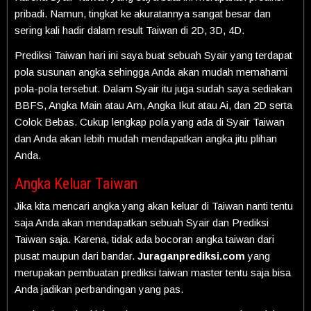
pribadi. Namun, tingkat ke akuratannya sangat besar dan
sering kali hadir dalam result Taiwan di 2D, 3D, 4D.
Prediksi Taiwan hari ini saya buat sebuah Syair yang terdapat
pola susunan angka sehingga Anda akan mudah memahami
pola-pola tersebut. Dalam Syair itu juga sudah saya sediakan
BBFS, Angka Main atau Am, Angka Ikut atau Ai, dan 2D serta
Colok Bebas. Cukup lengkap pola yang ada di Syair Taiwan
dan Anda akan lebih mudah mendapatkan angka jitu plihan
Anda.
Angka Keluar Taiwan
Jika kita mencari angka yang akan keluar di Taiwan nanti tentu
saja Anda akan mendapatkan sebuah Syair dan Prediksi
Taiwan saja. Karena, tidak ada bocoran angka taiwan dari
pusat maupun dari bandar.
Juraganprediksi.com
yang
merupakan pembuatan prediksi taiwan master tentu saja bisa
Anda jadikan perbandingan yang pas.