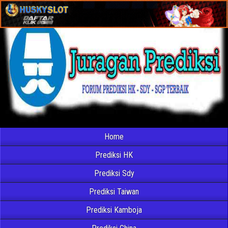
Home
Prediksi HK
Prediksi Sdy
Prediksi Taiwan
Prediksi Kamboja