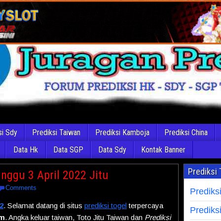
si Sdy
Prediksi Taiwan
Prediksi Kamboja
Prediksi China
Data Hk
Data SGP
Data Sdy
Kontak Banner
Prediksi 
inggu 3 April 2022 Jitu
Comments
Prediks
2
. Selamat datang di situs
prediksi togel
terpercaya
Prediks
om
. Angka keluar taiwan, Toto Jitu Taiwan dan
Prediksi