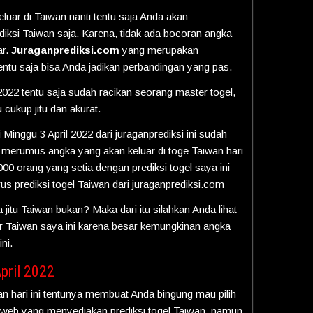
eluar di Taiwan nanti tentu saja Anda akan
iksi Taiwan saja. Karena, tidak ada bocoran angka
ar.
Juraganprediksi.com
yang merupakan
entu saja bisa Anda jadikan perbandingan yang pas.
 2022 tentu saja sudah racikan seorang master togel,
 cukup jitu dan akurat.
 Minggu 3 April 2022 dari juraganprediksi ini sudah
pek merumus angka yang akan keluar di toge Taiwan hari
2000 orang yang setia dengan prediksi togel saya ini
rus prediksi togel Taiwan dari juraganprediksi.com
itu Taiwan bukan? Maka dari itu silahkan Anda lihat
air Taiwan saya ini karena besar kemungkinan angka
ni.
pril 2022
n hari ini tentunya membuat Anda bingung mau pilih
i web yang menyediakan prediksi togel Taiwan, namun