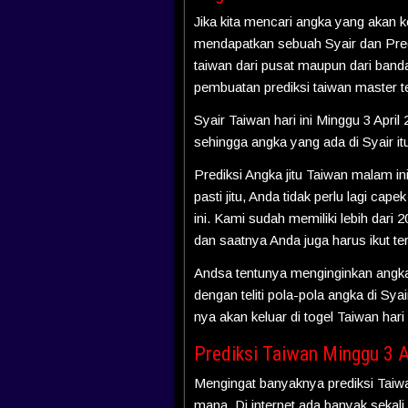
Jika kita mencari angka yang akan k
mendapatkan sebuah Syair dan Pred
taiwan dari pusat maupun dari band
pembuatan prediksi taiwan master t
Syair Taiwan hari ini Minggu 3 April
sehingga angka yang ada di Syair itu
Prediksi Angka jitu Taiwan malam ini
pasti jitu, Anda tidak perlu lagi ca
ini. Kami sudah memiliki lebih dari 
dan saatnya Anda juga harus ikut te
Andsa tentunya menginginkan angka j
dengan teliti pola-pola angka di Sy
nya akan keluar di togel Taiwan hari i
Prediksi Taiwan Minggu 3 A
Mengingat banyaknya prediksi Taiwa
mana. Di internet ada banyak sekal