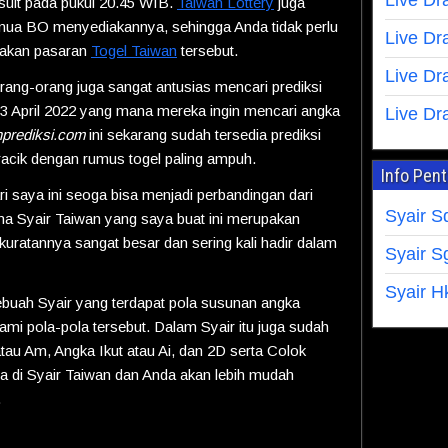
Live Dr
sult pada pukul 20.45 WIB.
Taiwan Lottery
juga
mua BO menyediakannya, sehingga Anda tidak perlu
Live Dr
iakan pasaran
Togel Taiwan
tersebut.
Live Dr
orang-orang juga sangat antusias mencari prediksi
 3 April 2022 yang mana mereka ingin mencari angka
Live D
nprediksi.com
ini sekarang sudah tersedia prediksi
i racik dengan rumus togel paling ampuh.
Info Pent
ari saya ini seoga bisa menjadi perbandingan dari
Syair S
na Syair Taiwan yang saya buat ini merupakan
akuratannya sangat besar dan sering kali hadir dalam
Syair S
Syair H
sebuah Syair yang terdapat pola susunan angka
 pola-pola tersebut. Dalam Syair itu juga sudah
au Am, Angka Ikut atau Ai, dan 2D serta Colok
a di Syair Taiwan dan Anda akan lebih mudah
.