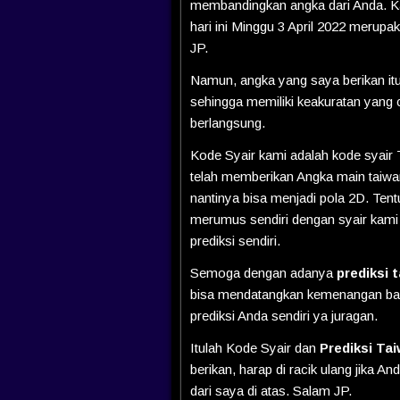
membandingkan angka dari Anda. Kar
hari ini Minggu 3 April 2022 merupa
JP.
Namun, angka yang saya berikan it
sehingga memiliki keakuratan yang c
berlangsung.
Kode Syair kami adalah kode syair 
telah memberikan Angka main taiwan
nantinya bisa menjadi pola 2D. Ten
merumus sendiri dengan syair kami
prediksi sendiri.
Semoga dengan adanya
prediksi t
bisa mendatangkan kemenangan bag
prediksi Anda sendiri ya juragan.
Itulah Kode Syair dan
Prediksi Tai
berikan, harap di racik ulang jika A
dari saya di atas. Salam JP.