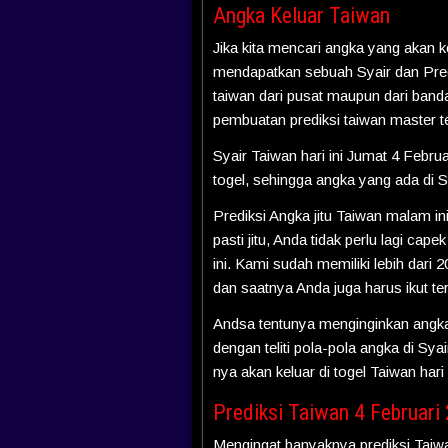
Angka Keluar Taiwan
Jika kita mencari angka yang akan k
mendapatkan sebuah Syair dan Pred
taiwan dari pusat maupun dari band
pembuatan prediksi taiwan master t
Syair Taiwan hari ini Jumat 4 Febru
togel, sehingga angka yang ada di Sya
Prediksi Angka jitu Taiwan malam ini
pasti jitu, Anda tidak perlu lagi ca
ini. Kami sudah memiliki lebih dari 
dan saatnya Anda juga harus ikut te
Andsa tentunya menginginkan angka j
dengan teliti pola-pola angka di Sy
nya akan keluar di togel Taiwan hari i
Prediksi Taiwan 4 Februari
Mengingat banyaknya prediksi Taiwa