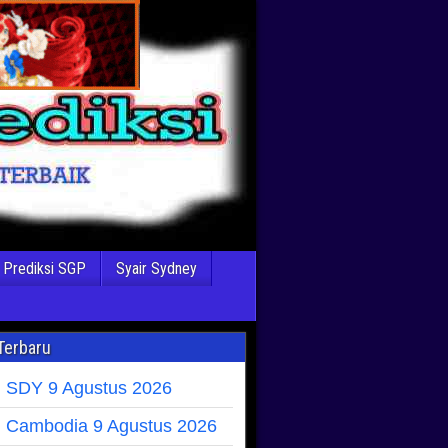
Prediksi SGP
Syair Sydney
Terbaru
i SDY 9 Agustus 2026
i Cambodia 9 Agustus 2026