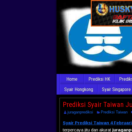
Home
Prediksi HK
Predik
Syair Hongkong
Syair Singapore
Prediksi Syair Taiwan J
juraganprediksi
Prediksi Taiwan
Syair Prediksi Taiwan 4 Februari
terpercaya jitu dan akurat
juraganp