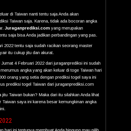
eluar di Taiwan nanti tentu saja Anda akan
iksi Taiwan saja. Karena, tidak ada bocoran angka
ar.
Juraganprediksi.com
yang merupakan
entu saja bisa Anda jadikan perbandingan yang pas.
ari 2022 tentu saja sudah racikan seorang master
ir itu cukup jitu dan akurat.
 Jumat 4 Februari 2022 dari juraganprediksi ini sudah
pek merumus angka yang akan keluar di toge Taiwan hari
2000 orang yang setia dengan prediksi togel saya ini
rus prediksi togel Taiwan dari juraganprediksi.com
itu Taiwan bukan? Maka dari itu silahkan Anda lihat
air Taiwan saya ini karena besar kemungkinan angka
ni.
 2022
n hari ini tentunya membuat Anda bingung mau pilih