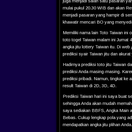
juga menjadi salah satu pasaran ya
mulai pukul 20.30 WIB dan akan Re
menjadi pasaran yang hampir di se
khawatir mencari BO yang menyed
Memiliki nama lain Toto Taiwan ini 
toto togel Taiwan malam ini Jumat 
angka jitu lottery Taiwan itu. Di web
prediksi syair Taiwan jitu dan akura
Hadirnya prediksi toto jitu Taiwan d
prediksi Anda masing-masing. Kare
prediksi pribadi. Namun, tingkat ke 
result Taiwan di 2D, 3D, 4D.
Prediksi Taiwan hari ini saya buat 
sehingga Anda akan mudah memahami
saya sediakan BBFS, Angka Main at
Bebas. Cukup lengkap pola yang ad
mendapatkan angka jitu plihan Anda