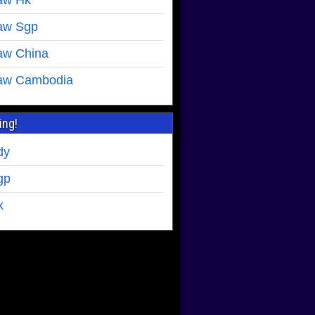
aw Hk
aw Sgp
aw China
raw Cambodia
ing!
dy
gp
k