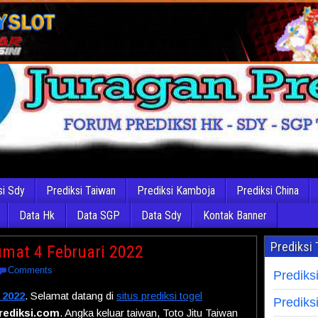
si Sdy
Prediksi Taiwan
Prediksi Kamboja
Prediksi China
Data Hk
Data SGP
Data Sdy
Kontak Banner
Prediksi 
umat 4 Februari 2022
Comments
Prediks
 2022
. Selamat datang di
situs prediksi togel
Prediks
rediksi.com
. Angka keluar taiwan, Toto Jitu Taiwan