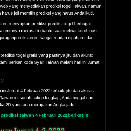
i web yang menyediakan prediksi togel Taiwan, namun
 harus jeli memilih prediksi yang harus Anda ikuti.
alam menyajikan prediksi-prediksi togel berbagai
a tentunya merasa terbantu saat melihat kombinasi
di juraganprediksi.com sangat mudah dipahami dan
ediksi togel gratis yang pastinya jitu dan akurat
ni kami berikan kode Syair Taiwan malam hari ini Jumat
22
ini Jumat 4 Februari 2022 terbaik, jitu dan akurat.
aiwan ini sudah cukup lengkap, Anda tinggal cari
gka 2D yang ada merupakan Angka jadi.
 prediksi taiwan 4 Februari 2022 berikut ini.