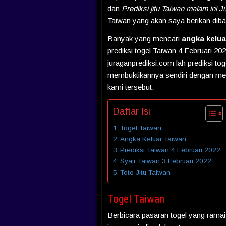
dan
Prediksi jitu Taiwan malam ini 
Taiwan yang akan saya berikan dib
Banyak yang mencari
angka kelua
prediksi togel Taiwan 4 Februari 202
juraganprediksi.com lah prediksi toge
membuktikannya sendiri dengan m
kami tersebut.
Daftar Isi
Togel Taiwan
Angka Keluar Taiwan
Prediksi Taiwan 4 Februari 2022
Syair Taiwan 3 Februari 2022
Toto Jitu Taiwan
Togel Taiwan
Berbicara pasaran togel yang ramai