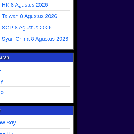
i HK 8 Agustus 2026
i Taiwan 8 Agustus 2026
i SGP 8 Agustus 2026
i Syair China 8 Agustus 2026
uaran
K
dy
gp
w
aw Sdy