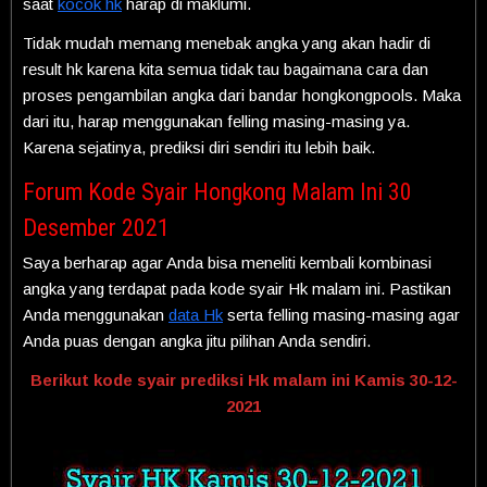
saat
kocok hk
harap di maklumi.
Tidak mudah memang menebak angka yang akan hadir di
result hk karena kita semua tidak tau bagaimana cara dan
proses pengambilan angka dari bandar hongkongpools. Maka
dari itu, harap menggunakan felling masing-masing ya.
Karena sejatinya, prediksi diri sendiri itu lebih baik.
Forum Kode Syair Hongkong Malam Ini 30
Desember 2021
Saya berharap agar Anda bisa meneliti kembali kombinasi
angka yang terdapat pada kode syair Hk malam ini. Pastikan
Anda menggunakan
data Hk
serta felling masing-masing agar
Anda puas dengan angka jitu pilihan Anda sendiri.
Berikut kode syair prediksi Hk malam ini Kamis 30-12-
2021