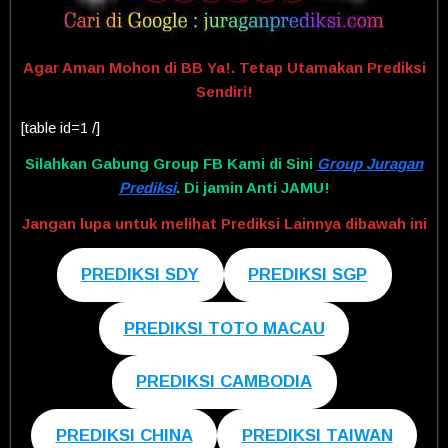
Agar Aman Mohon di BB Ya!. Tetap Utamakan Prediksi
Sendiri!
[table id=1 /]
Silahkan Gabung Group FB Kami di Sini
Group Juragan
Prediksi
. Di jamin Anti JAMU!
Jangan lupa untuk melihat Prediksi Lainnya dibawah ini
PREDIKSI SDY
PREDIKSI SGP
PREDIKSI TOTO MACAU
PREDIKSI CAMBODIA
PREDIKSI CHINA
PREDIKSI TAIWAN