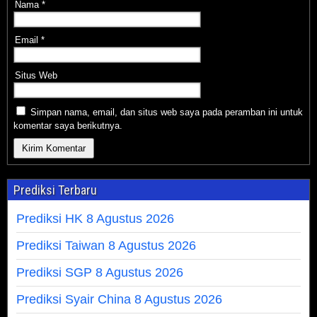
Nama
*
Email
*
Situs Web
Simpan nama, email, dan situs web saya pada peramban ini untuk
komentar saya berikutnya.
Prediksi Terbaru
Prediksi HK 8 Agustus 2026
Prediksi Taiwan 8 Agustus 2026
Prediksi SGP 8 Agustus 2026
Prediksi Syair China 8 Agustus 2026