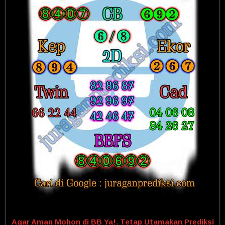
Agar Aman Mohon di BB Ya!. Tetap Utamakan Prediksi