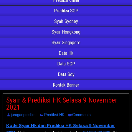
Prediksi China
Prediksi SGP
Syair Sydney
Syair Hongkong
Syair Singapore
Data Hk
Data SGP
Data Sdy
Kontak Banner
Syair & Prediksi HK Selasa 9 November
2021
juraganprediksi
Prediksi HK
Comments
Kode Syair Hk dan Prediksi HK Selasa 9 November