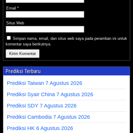
Email
*
Situs Web
Simpan nama, email, dan situs web saya pada peramban ini untuk
komentar saya berikutnya.
Prediksi Terbaru
Prediksi Taiwan 7 Agustus 2026
Prediksi Syair China 7 Agustus 2026
Prediksi SDY 7 Agustus 2026
Prediksi Cambodia 7 Agustus 2026
Prediksi HK 6 Agustus 2026