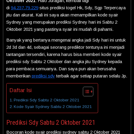
Oktober
2021
. Halo Juragan, kembali lagi
di
94.237.79.229
situs prediksi togel Hk, Sdy, Sgp Terpercaya
jitu dan akurat. Kali ini saya akan menampilkan kode syair
Sydney yang merupakan prediksi Sydney hari ini Sabtu 2
Oktober 2021 yang pastinya syair ini mudah di pahami.
Banyak yang bertanya mengenai angka jadi Sdy hari ini untuk
2d 3d dan 4d, sebagai seorang prediktor tentunya ini menjadi
tantangan tersendiri, karena harus bisa memberi kode syair
prediksi sdy Sabtu 2 Oktober dan angka jitu Sydney kepada
para pembaca semuanya. Dan saya pun akan berusaha
memberikan
prediksi sdy
terbaik agar setiap putaran selalu Jp.
Daftar Isi
Prediksi Sdy Sabtu 2 Oktober 2021
Kode Syair Sydney Sabtu 2 Oktober 2021
Prediksi Sdy Sabtu 2 Oktober 2021
Bocoran kode syair prediksi sydney sabtu 2 Oktober 2021