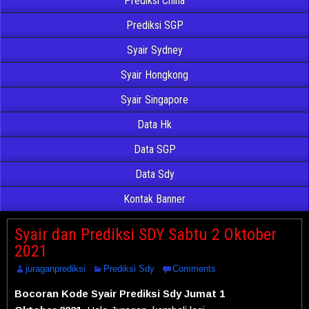
Prediksi China
Prediksi SGP
Syair Sydney
Syair Hongkong
Syair Singapore
Data Hk
Data SGP
Data Sdy
Kontak Banner
Syair dan Prediksi SDY Sabtu 2 Oktober
2021
juraganprediksi
Prediksi Sdy
Comments
Bocoran Kode Syair Prediksi Sdy Jumat 1