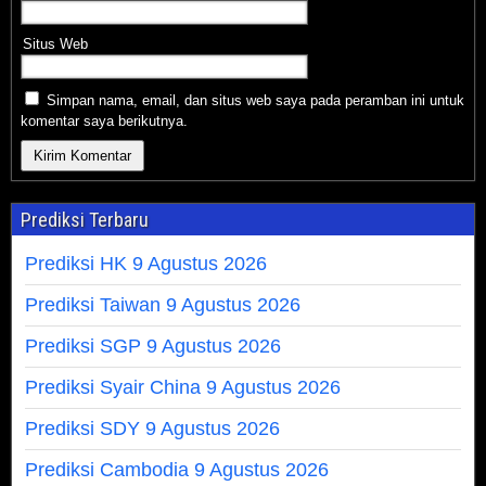
Situs Web
Simpan nama, email, dan situs web saya pada peramban ini untuk
komentar saya berikutnya.
Prediksi Terbaru
Prediksi HK 9 Agustus 2026
Prediksi Taiwan 9 Agustus 2026
Prediksi SGP 9 Agustus 2026
Prediksi Syair China 9 Agustus 2026
Prediksi SDY 9 Agustus 2026
Prediksi Cambodia 9 Agustus 2026