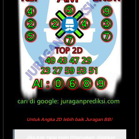
Untuk Angka 2D lebih baik Juragan BB!
Jika Ada Yang Ingin Ditanyakan, Silahkan