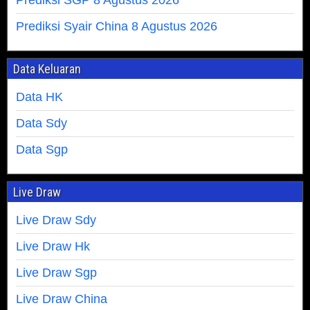
Prediksi SGP 8 Agustus 2026
Prediksi Syair China 8 Agustus 2026
Data Keluaran
Data HK
Data Sdy
Data Sgp
Live Draw
Live Draw Sdy
Live Draw Hk
Live Draw Sgp
Live Draw China