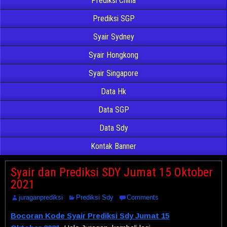
Prediksi China
Prediksi SGP
Syair Sydney
Syair Hongkong
Syair Singapore
Data Hk
Data SGP
Data Sdy
Kontak Banner
Syair dan Prediksi SDY Jumat 15 Oktober
2021
juraganprediksi
Prediksi Sdy
Comments
Bocoran Kode Syair Prediksi Sdy Jumat 15