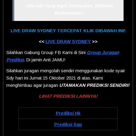
Jika Ada Yang Ingin Ditanyakan, Silahkan
Berkomentar!
LIVE DRAW SYDNEY TERCEPAT KLIK DIBAWAH INI!
<<
LIVE DRAW SYDNEY
>>
Silahkan Gabung Group FB Kami di Sini
Group Juragan
Prediksi
. Di jamin Anti JAMU!
Silahkan juragan mengolah sendiri menggunakan kode syair
Sdy hari ini Jumat 15 Oktober 2021 di atas. Kami
menghimbau agar juragan
UTAMAKAN PREDIKSI SENDIRI!
LIHAT PREDIKSI LAINNYA!
Prediksi Hk
Prediksi Sgp