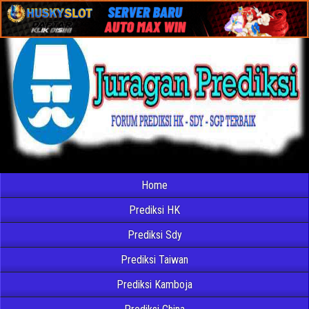
Home
Prediksi HK
Prediksi Sdy
Prediksi Taiwan
Prediksi Kamboja