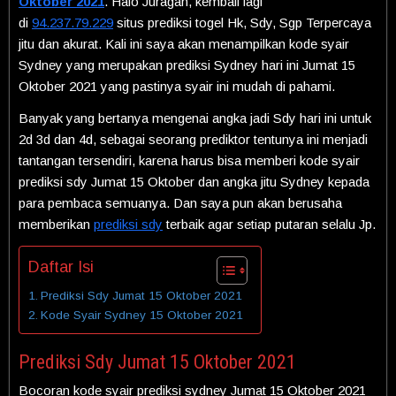
Oktober
2021
. Halo Juragan, kembali lagi
di
94.237.79.229
situs prediksi togel Hk, Sdy, Sgp Terpercaya
jitu dan akurat. Kali ini saya akan menampilkan kode syair
Sydney yang merupakan prediksi Sydney hari ini Jumat 15
Oktober 2021 yang pastinya syair ini mudah di pahami.
Banyak yang bertanya mengenai angka jadi Sdy hari ini untuk
2d 3d dan 4d, sebagai seorang prediktor tentunya ini menjadi
tantangan tersendiri, karena harus bisa memberi kode syair
prediksi sdy Jumat 15 Oktober dan angka jitu Sydney kepada
para pembaca semuanya. Dan saya pun akan berusaha
memberikan
prediksi sdy
terbaik agar setiap putaran selalu Jp.
Daftar Isi
Prediksi Sdy Jumat 15 Oktober 2021
Kode Syair Sydney 15 Oktober 2021
Prediksi Sdy Jumat 15 Oktober 2021
Bocoran kode syair prediksi sydney Jumat 15 Oktober 2021