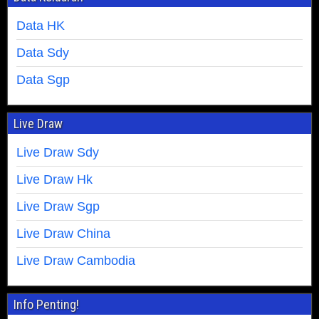
Data HK
Data Sdy
Data Sgp
Live Draw
Live Draw Sdy
Live Draw Hk
Live Draw Sgp
Live Draw China
Live Draw Cambodia
Info Penting!