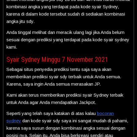
kombinasi angka yang terdapat pada kode syair Sydney,
karena di dalam kode tersebut sudah di sediakan kombinasi
angka jitu sdy.
Anda tinggal melihat dan meracik ulang lagi jika Anda belum
sesuai dengan prediksi yang terdapat pada kode syair sydney
kami.
Syair Sydney Minggu 7 November 2021
Sebagai situs penyedia prediksi tentu saja saya akan
memberikan prediksi syair sdy terbaik untuk Anda semua.
Karena, saya ingin Anda semua merasakan JP.
Kami akan terus memberikan prediksi syair Sydney terbaik
untuk Anda agar Anda mendapatkan Jackpot.
Seperti yang telah saya katakan di atas kalau
bocoran
sydney
dan kode syair sdy saya ini sangat mudah di pahami,
karena saya susun dengan kombinasi angka sesuai dengan
posisi nya. Selain itu, Anda bisa berkreasi sendiri atau