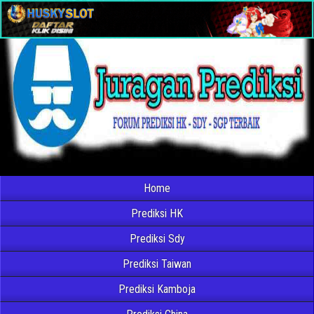
Home
Prediksi HK
Prediksi Sdy
Prediksi Taiwan
Prediksi Kamboja