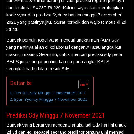
dan Akurat. Selamat datang di situs prediksi togel terpercaya
dan terakurat 94.237.79.229. Kali ini saya akan membagikan
kode syair dan prediksi Sydney hari ini minggu 7 november
2021 yang pastinya jitu, akurat, terbaik dan wajib tembus di 2d
3d 4d.
Banyak pemain togel yang mencari angka main (AM) Sdy
yang nantinya akan di kolaborasi dengan AI atau angka ikut
masing-masing. Selain itu, untuk mencari prediksi sdy pada
BBFS juga sangat penting karena pada angka BBFS
seringkali hadir dalam result Sdy.
Daftar Isi
Prediksi Sdy Minggu 7 November 2021
Syair Sydney Minggu 7 November 2021
Prediksi Sdy Minggu 7 November 2021
Banyak yang bertanya mengenai angka jadi Sdy hari ini untuk
2d 3d dan 4d, sebagai seorang prediktor tentunya ini menjadi