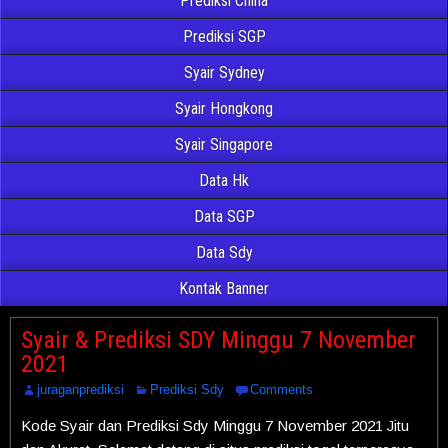
Prediksi China
Prediksi SGP
Syair Sydney
Syair Hongkong
Syair Singapore
Data Hk
Data SGP
Data Sdy
Kontak Banner
Syair & Prediksi SDY Minggu 7 November
2021
juraganprediksi
Prediksi Sdy
Comments
Kode Syair dan Prediksi Sdy Minggu 7 November 2021 Jitu