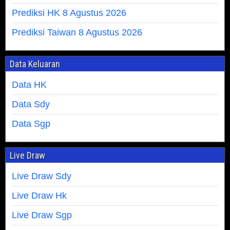
Prediksi HK 8 Agustus 2026
Prediksi Taiwan 8 Agustus 2026
Data Keluaran
Data HK
Data Sdy
Data Sgp
Live Draw
Live Draw Sdy
Live Draw Hk
Live Draw Sgp