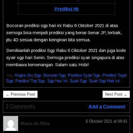
Prediksi Hk
Bocoran prediksi sgp hari ini Rabu 6 Oktober 2021 di atas
semoga bisa menjadi prediksi yang benar-benar JP, terbaik,
jitu 4D sesuai dengan keinginan kita semua.
Demikianlah prediksi Sgp Rabu 6 Oktober 2021 dan juga kode
syair sgp hari Senin. Semoga prediksi syair singapura di atas
membawa kemenangan. Salam satu Hobi!
Tag:
Angka Jitu Sgp
,
Bocoran Sgp
,
Prediksi Syair Sgp
,
Prediksi Togel
Sgp
,
Prediksi Top Sgp
,
Sgp Hari Ini
,
Syair Sgp
,
Syair Sgp Hari Ini
← Previous Post
Next Post →
2 Comments
Add a Comment
6 Oktober 2021 at 09:41
Mario da Silva