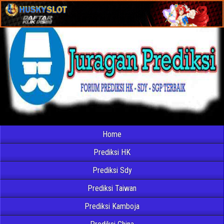
Home
Prediksi HK
Prediksi Sdy
Prediksi Taiwan
Prediksi Kamboja