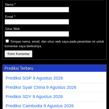
Nama
*
Email
*
Situs Web
Simpan nama, email, dan situs web saya pada peramban ini untuk
komentar saya berikutnya.
Prediksi Terbaru
Prediksi SGP 9 Agustus 2026
Prediksi Syair China 9 Agustus 2026
Prediksi SDY 9 Agustus 2026
Prediksi Cambodia 9 Agustus 2026