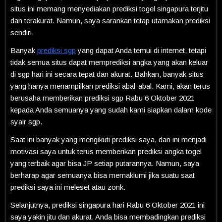
situs ini memang menyediakan prediksi togel singapura terjitu
dan terakurat. Namun, saya sarankan tetap utamakan prediksi
sendiri.
Banyak
prediksi sgp
yang dapat Anda temui di internet, tetapi
tidak semua situs dapat memprediksi angka yang akan keluar
di sgp hari ini secara tepat dan akurat. Bahkan, banyak situs
yang hanya menampilkan prediksi abal-abal. Kami, akan terus
berusaha memberikan prediksi sgp Rabu 6 Oktober 2021
kepada Anda semuanya yang sudah kami siapkan dalam kode
syair sgp.
Saat ini banyak yang mengikuti prediksi saya, dan ini menjadi
motivasi saya untuk terus memberikan prediksi angka togel
yang terbaik agar bisa JP setiap putarannya. Namun, saya
berharap agar semuanya bisa memaklumi jika suatu saat
prediksi saya ini meleset atau zonk.
Selanjutnya, prediksi singapura hari Rabu 6 Oktober 2021 ini
saya yakin jitu dan akurat. Anda bisa membadingkan prediksi