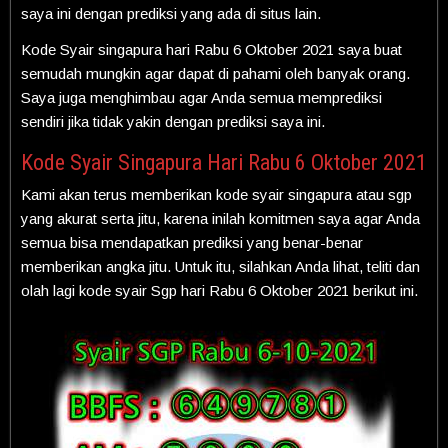
saya ini dengan prediksi yang ada di situs lain.
Kode Syair singapura hari Rabu 6 Oktober 2021 saya buat
semudah mungkin agar dapat di pahami oleh banyak orang.
Saya juga menghimbau agar Anda semua memprediksi
sendiri jika tidak yakin dengan prediksi saya ini.
Kode Syair Singapura Hari Rabu 6 Oktober 2021
Kami akan terus memberikan kode syair singapura atau sgp
yang akurat serta jitu, karena inilah komitmen saya agar Anda
semua bisa mendapatkan prediksi yang benar-benar
memberikan angka jitu. Untuk itu, silahkan Anda lihat, teliti dan
olah lagi kode syair Sgp hari Rabu 6 Oktober 2021 berikut ini.