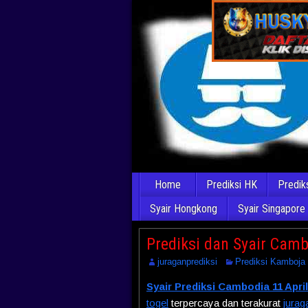
Home
Prediksi HK
Predik
Syair Hongkong
Syair Singapore
Prediksi dan Syair Camb
juraganprediksi
Prediksi Kamboja
Syair Prediksi Cambodia 11 April
togel
terpercaya dan terakurat
jurag