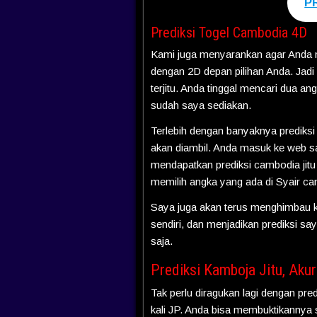
P
Prediksi Togel Cambodia 4D
Kami juga menyarankan agar Anda 
dengan 2D depan pilihan Anda. Jadi
terjitu. Anda tinggal mencari dua an
sudah saya sediakan.
Terlebih dengan banyaknya prediksi 
akan diambil. Anda masuk ke web sa
mendapatkan prediksi cambodia jitu d
memilih angka yang ada di Syair ca
Saya juga akan terus menghimbau 
sendiri, dan menjadikan prediksi sa
saja.
Prediksi Kamboja Jitu, Akur
Tak perlu diragukan lagi dengan pre
kali JP. Anda bisa membuktikanny