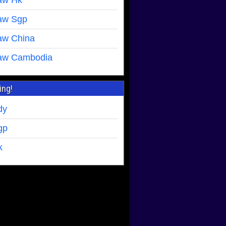
aw Hk
aw Sgp
aw China
raw Cambodia
ing!
dy
gp
k