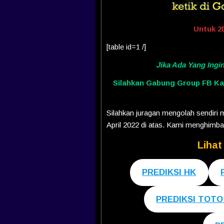
Untuk 2
[table id=1 /]
Jika Ada Yang Ingi
Silahkan Gabung Group FB Kam
Silahkan juragan mengolah sendiri 
April 2022 di atas. Kami menghimb
Lihat
PREDIKSI HK
PREDIKSI TOT