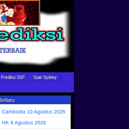
Prediksi SGP
Syair Sydney
Terbaru
i Cambodia 10 Agustus 2026
i HK 9 Agustus 2026