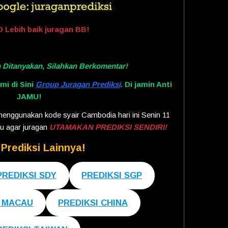
D Lebih baik juragan BB!
n Ditanyakan, Silahkan Berkomentar!
i di Sini
Group Juragan Prediksi
. Di jamin Anti
JAMU!
menggunakan kode syair Cambodia hari ini Senin 11
au agar juragan
UTAMAKAN PREDIKSI SENDIRI!
 Prediksi Lainnya!
PREDIKSI SDY
PREDIKSI SGP
O MACAU
PREDIKSI CHINA