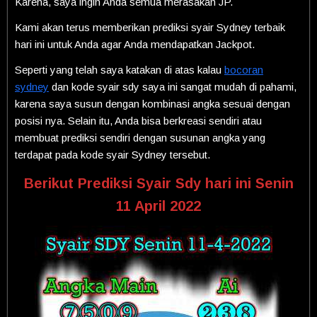
Karena, saya ingin Anda semua merasakan JP.
Kami akan terus memberikan prediksi syair Sydney terbaik
hari ini untuk Anda agar Anda mendapatkan Jackpot.
Seperti yang telah saya katakan di atas kalau
bocoran
sydney
dan kode syair sdy saya ini sangat mudah di pahami,
karena saya susun dengan kombinasi angka sesuai dengan
posisi nya. Selain itu, Anda bisa berkreasi sendiri atau
membuat prediksi sendiri dengan susunan angka yang
terdapat pada kode syair Sydney tersebut.
Berikut Prediksi Syair Sdy hari ini Senin
11 April 2022