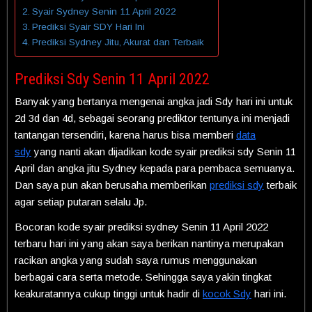
Syair Sydney Senin 11 April 2022
Prediksi Syair SDY Hari Ini
Prediksi Sydney Jitu, Akurat dan Terbaik
Prediksi Sdy Senin 11 April 2022
Banyak yang bertanya mengenai angka jadi Sdy hari ini untuk
2d 3d dan 4d, sebagai seorang prediktor tentunya ini menjadi
tantangan tersendiri, karena harus bisa memberi
data
sdy
yang nanti akan dijadikan kode syair prediksi sdy Senin 11
April dan angka jitu Sydney kepada para pembaca semuanya.
Dan saya pun akan berusaha memberikan
prediksi sdy
terbaik
agar setiap putaran selalu Jp.
Bocoran kode syair prediksi sydney Senin 11 April 2022
terbaru hari ini yang akan saya berikan nantinya merupakan
racikan angka yang sudah saya rumus menggunakan
berbagai cara serta metode. Sehingga saya yakin tingkat
keakuratannya cukup tinggi untuk hadir di
kocok Sdy
hari ini.