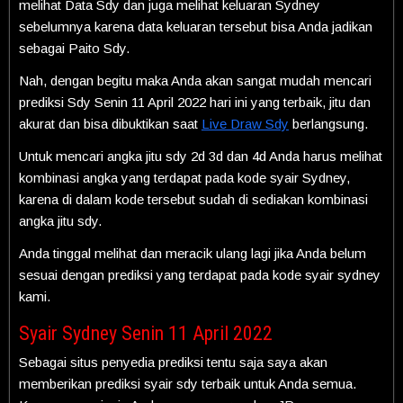
melihat Data Sdy dan juga melihat keluaran Sydney
sebelumnya karena data keluaran tersebut bisa Anda jadikan
sebagai Paito Sdy.
Nah, dengan begitu maka Anda akan sangat mudah mencari
prediksi Sdy Senin 11 April 2022 hari ini yang terbaik, jitu dan
akurat dan bisa dibuktikan saat
Live Draw Sdy
berlangsung.
Untuk mencari angka jitu sdy 2d 3d dan 4d Anda harus melihat
kombinasi angka yang terdapat pada kode syair Sydney,
karena di dalam kode tersebut sudah di sediakan kombinasi
angka jitu sdy.
Anda tinggal melihat dan meracik ulang lagi jika Anda belum
sesuai dengan prediksi yang terdapat pada kode syair sydney
kami.
Syair Sydney Senin 11 April 2022
Sebagai situs penyedia prediksi tentu saja saya akan
memberikan prediksi syair sdy terbaik untuk Anda semua.