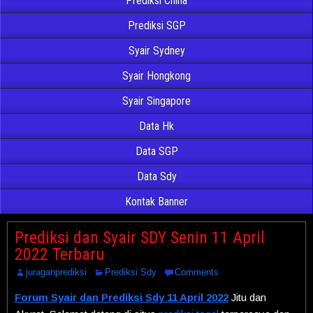
Prediksi China
Prediksi SGP
Syair Sydney
Syair Hongkong
Syair Singapore
Data Hk
Data SGP
Data Sdy
Kontak Banner
Prediksi dan Syair SDY Senin 11 April
2022 Terbaru
juraganprediksi
Prediksi Sdy
Comments
Forum Syair dan Prediksi Sdy 11 April 2022
Jitu dan