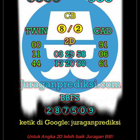
Untuk Angka 2D lebih baik Juragan BB!