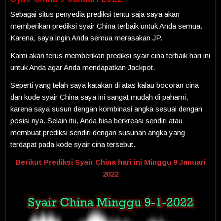
Sebagai situs penyedia prediksi tentu saja saya akan
memberikan prediksi syair China terbaik untuk Anda semua.
Karena, saya ingin Anda semua merasakan JP.
Kami akan terus memberikan prediksi syair cina terbaik hari ini
untuk Anda agar Anda mendapatkan Jackpot.
Seperti yang telah saya katakan di atas kalau bocoran cina
dan kode syair China saya ini sangat mudah di pahami,
karena saya susun dengan kombinasi angka sesuai dengan
posisi nya. Selain itu, Anda bisa berkreasi sendiri atau
membuat prediksi sendiri dengan susunan angka yang
terdapat pada kode syair cina tersebut.
Berikut Prediksi Syair China hari ini Minggu 9 Januari
2022