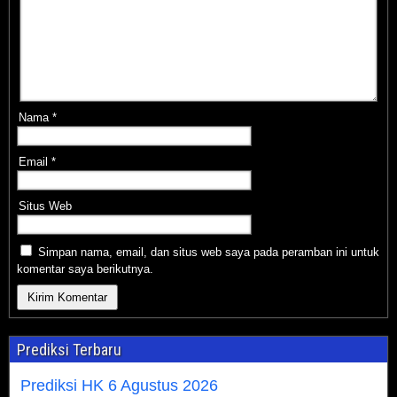
Nama
*
Email
*
Situs Web
Simpan nama, email, dan situs web saya pada peramban ini untuk
komentar saya berikutnya.
Prediksi Terbaru
Prediksi HK 6 Agustus 2026