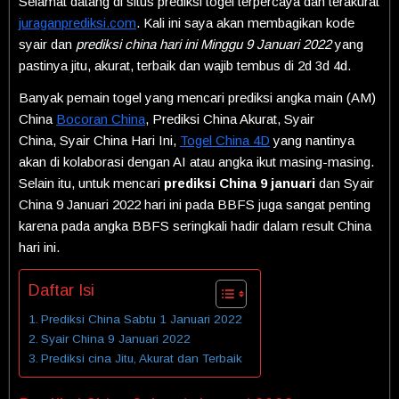
Selamat datang di situs prediksi togel terpercaya dan terakurat
juraganprediksi.com
. Kali ini saya akan membagikan kode
syair dan
prediksi china hari ini Minggu 9 Januari 2022
yang
pastinya jitu, akurat, terbaik dan wajib tembus di 2d 3d 4d.
Banyak pemain togel yang mencari prediksi angka main (AM)
China
Bocoran China
, Prediksi China Akurat, Syair
China, Syair China Hari Ini,
Togel China 4D
yang nantinya
akan di kolaborasi dengan AI atau angka ikut masing-masing.
Selain itu, untuk mencari
prediksi China 9 januari
dan Syair
China 9 Januari 2022 hari ini pada BBFS juga sangat penting
karena pada angka BBFS seringkali hadir dalam result China
hari ini.
Daftar Isi
Prediksi China Sabtu 1 Januari 2022
Syair China 9 Januari 2022
Prediksi cina Jitu, Akurat dan Terbaik