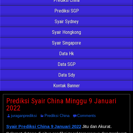
Prediksi China
Prediksi SGP
Syair Sydney
Syair Hongkong
Syair Singapore
Data Hk
Data SGP
Data Sdy
Kontak Banner
Prediksi Syair China Minggu 9 Januari
2022
juraganprediksi
Prediksi China
Comments
Syair Prediksi China 9 Januari 2022
Jitu dan Akurat.