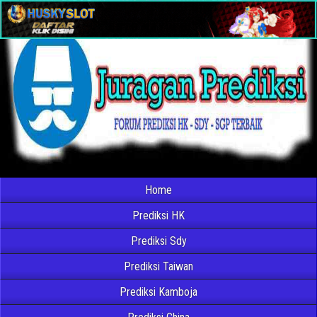
Home
Prediksi HK
Prediksi Sdy
Prediksi Taiwan
Prediksi Kamboja