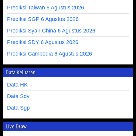
Prediksi Taiwan 6 Agustus 2026
Prediksi SGP 6 Agustus 2026
Prediksi Syair China 6 Agustus 2026
Prediksi SDY 6 Agustus 2026
Prediksi Cambodia 6 Agustus 2026
Data Keluaran
Data HK
Data Sdy
Data Sgp
Live Draw