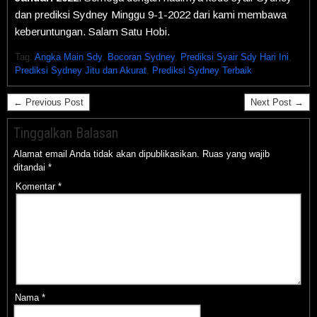
dan prediksi Sydney Minggu 9-1-2022 dari kami membawa
keberuntungan. Salam Satu Hobi.
Tag:
Angka Main Sdy
,
Bocoran Sydney
,
Prediksi Syair Sdy Hari Ini
,
Prediksi Sydney Jitu dan Akurat
,
Prediksi Sydney Terbaik
← Previous Post
Next Post →
Tinggalkan Balasan
Alamat email Anda tidak akan dipublikasikan.
Ruas yang wajib
ditandai
*
Komentar
*
Nama
*