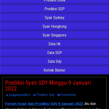
Prediksi China
Prediksi SGP
Syair Sydney
Syair Hongkong
Syair Singapore
Data Hk
Data SGP
Data Sdy
Kontak Banner
Prediksi Syair SDY Minggu 9 Januari
2022
juraganprediksi
Prediksi Sdy
Comments
Forum Syair dan Prediksi Sdy 9 Januari 2022
Jitu dan