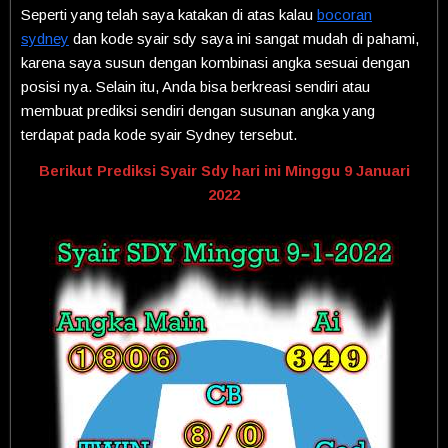
Seperti yang telah saya katakan di atas kalau
bocoran
sydney
dan kode syair sdy saya ini sangat mudah di pahami,
karena saya susun dengan kombinasi angka sesuai dengan
posisi nya. Selain itu, Anda bisa berkreasi sendiri atau
membuat prediksi sendiri dengan susunan angka yang
terdapat pada kode syair Sydney tersebut.
Berikut Prediksi Syair Sdy hari ini Minggu 9 Januari
2022