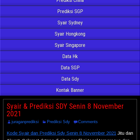
Prediksi China
Prediksi SGP
Syair Sydney
Syair Hongkong
Syair Singapore
Data Hk
Data SGP
Data Sdy
Kontak Banner
Syair & Prediksi SDY Senin 8 November
2021
juraganprediksi
Prediksi Sdy
Comments
Kode Syair dan Prediksi Sdy Senin 8 November 2021
Jitu dan