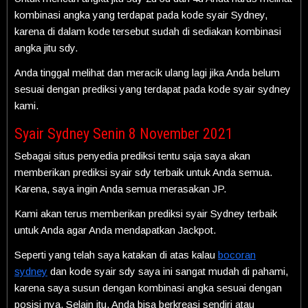
kombinasi angka yang terdapat pada kode syair Sydney,
karena di dalam kode tersebut sudah di sediakan kombinasi
angka jitu sdy.
Anda tinggal melihat dan meracik ulang lagi jika Anda belum
sesuai dengan prediksi yang terdapat pada kode syair sydney
kami.
Syair Sydney Senin 8 November 2021
Sebagai situs penyedia prediksi tentu saja saya akan
memberikan prediksi syair sdy terbaik untuk Anda semua.
Karena, saya ingin Anda semua merasakan JP.
Kami akan terus memberikan prediksi syair Sydney terbaik
untuk Anda agar Anda mendapatkan Jackpot.
Seperti yang telah saya katakan di atas kalau
bocoran
sydney
dan kode syair sdy saya ini sangat mudah di pahami,
karena saya susun dengan kombinasi angka sesuai dengan
posisi nya. Selain itu, Anda bisa berkreasi sendiri atau