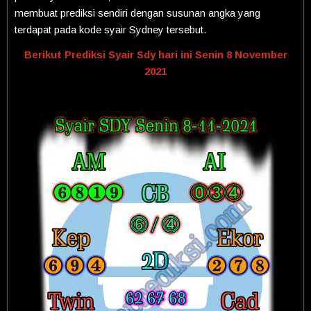
membuat prediksi sendiri dengan susunan angka yang
terdapat pada kode syair Sydney tersebut.
Berikut Prediksi Syair Sdy hari ini Senin 8 November
2021