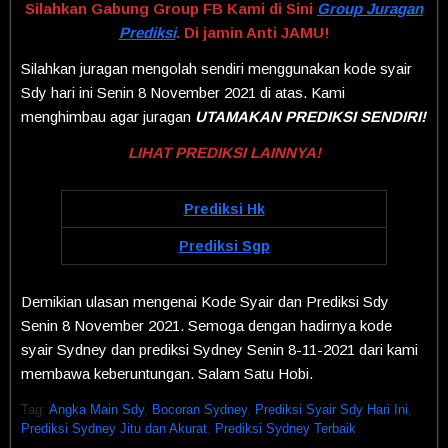
Silahkan Gabung Group FB Kami di Sini
Group Juragan
Prediksi
. Di jamin Anti JAMU!
Silahkan juragan mengolah sendiri menggunakan kode syair
Sdy hari ini Senin 8 November 2021 di atas. Kami
menghimbau agar juragan
UTAMAKAN PREDIKSI SENDIRI!
LIHAT PREDIKSI LAINNYA!
Prediksi Hk
Prediksi Sgp
Demikian ulasan mengenai Kode Syair dan Prediksi Sdy
Senin 8 November 2021. Semoga dengan hadirnya kode
syair Sydney dan prediksi Sydney Senin 8-11-2021 dari kami
membawa keberuntungan. Salam Satu Hobi.
Tag:
Angka Main Sdy
,
Bocoran Sydney
,
Prediksi Syair Sdy Hari Ini
,
Prediksi Sydney Jitu dan Akurat
,
Prediksi Sydney Terbaik