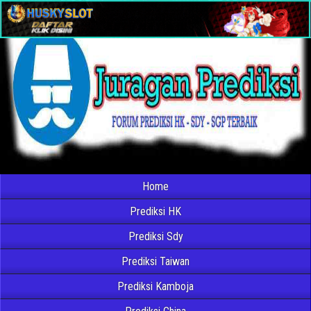
Home
Prediksi HK
Prediksi Sdy
Prediksi Taiwan
Prediksi Kamboja